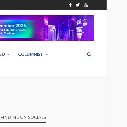
ED
COLUMNIST
FIND ME ON SOCIALS