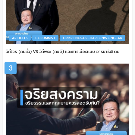
ARTICLES
COLUMNIST
DR.KRIENGSAK CHAREONWONGSAK
วิถีโจร (คนชั่ว) VS วิถีพระ (คนดี) และการเมืองแบบ อารยาธิปไตย
3