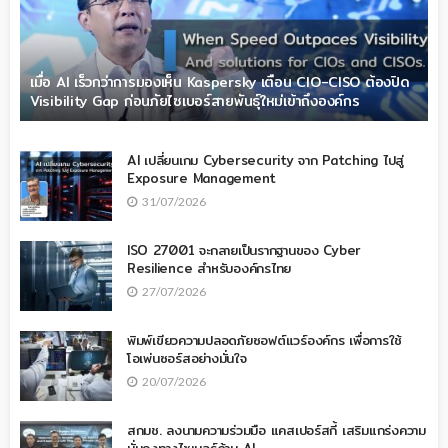
เมื่อ AI เร็วกว่าการมองเห็น Kaspersky เตือน CIO-CISO ต้องปิด
Visibility Gap ก่อนภัยไซเบอร์สายพันธุ์ใหม่เข้าถึงองค์กร
AI เปลี่ยนเกม Cybersecurity จาก Patching ไปสู่
Exposure Management
31/07/2026
ISO 27001 จะกลายเป็นรากฐานของ Cyber
Resilience สำหรับองค์กรไทย
27/07/2026
พิมพ์เขียวความปลอดภัยซอฟต์แวร์องค์กร เพื่อการใช้
โอเพ่นซอร์สอย่างมั่นใจ
20/07/2026
สกมช. ลงนามความร่วมมือ แคสเปอร์สกี้ เสริมแกร่งความ