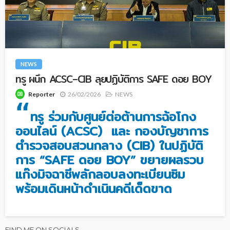
NEWS
ทรู ผนึก ACSC–CIB ลุยปฏิบัติการ SAFE ดอย BOY
26/02/2026
NEWS
Reporter
“
ทรู ร่วมกับศูนย์ต่อต้านการฉ้อโกง
ออนไลน์ (ACSC) และ กองบัญชาการ
ตำรวจสอบสวนกลาง (CIB) ในปฏิบัติ
การ “SAFE ดอย BOY” ขยายผลรวบ
แก๊งมิจฉาชีพลักลอบลงทะเบียนซิม
พร้อมเดินหน้าดำเนินคดีเด็ดขาด
FIND ME ON SOCIALS