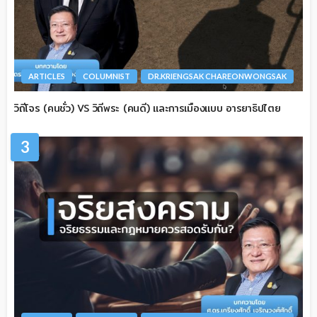
ARTICLES
COLUMNIST
DR.KRIENGSAK CHAREONWONGSAK
วิถีโจร (คนชั่ว) VS วิถีพระ (คนดี) และการเมืองแบบ อารยาธิปไตย
3