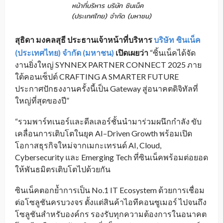
หน้าที่บริหาร บริษัท
ซินเน็ค
_
(ประเทศไทย) จำกัด (มหาชน)
สุธิดา มงคลสุธี
ประธานเจ้าหน้าที่บริหาร
บริษัท
ซินเน็ค
_
(ประเทศไทย) จำกัด (มหาชน)
เปิดเผยว่า
“ซิ้นเน็คได้จัด
งานยิ่งใหญ่ SYNNEX PARTNER CONNECT 2025 ภาย
ใต้คอนเซ็ปต์ CRAFTING A SMARTER FUTURE
ประกาศปักธงงานครั้งนี้เป็น Gateway สู่อนาคตดิจิทัลที่
ใหญ่ที่สุดของปี”
“รวมพาร์ทเนอร์และดีลเลอร์ชั้นนำมาร่วมผนึกกำลัง ขับ
เคลื่อนการเติบโตในยุค AI–Driven Growth พร้อมเปิด
โอกาสธุรกิจใหม่จากเมกะเทรนด์ AI, Cloud,
Cybersecurity และ Emerging Tech ที่ซินเน็คพร้อมต่อยอด
ให้พันธมิตรเติบโตไปด้วยกัน
ซินเน็คตอกย้ำการเป็น No.1 IT Ecosystem ด้วยการเชื่อม
ต่อโซลูชันครบวงจร ตั้งแต่สินค้าไอทีคอนซูเมอร์ ไปจนถึง
โซลูชันสำหรับองค์กร รองรับทุกความต้องการในอนาคต