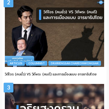
2
ARTICLES
COLUMNIST
DR.KRIENGSAK CHAREONWONGSAK
วิถีโจร (คนชั่ว) VS วิถีพระ (คนดี) และการเมืองแบบ อารยาธิปไตย
3