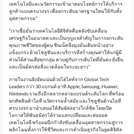
เทคโนโลยีและนวัตกรรมเข้ามาตอบโจทย์การให้บริการ
ลูกค้าแบบครบวงจร เพื่อยกระดับมาตรฐานใหม่ให้กับทั้ง
อุตสาหกรรม”
“เราเชื่อมั่นว่าเทคโนโลยีดิจิทัลคือพลังขับเคลื่อน
เศรษฐกิจในอนาคต และเป็นกุญแจสำคัญในการยกระดับ
คุณภาพชีวิตของผู้คน ซินเน็คจึงมุ่งมั่นเดินหน้าอย่าง
แข็งแกร่ง ด้วยโซลูชันและบริการที่สร้างคุณค่าให้แก่ผู้มี
ส่วนได้ส่วนเสียทุกกลุ่ม ควบคู่กับการเติบโตที่มั่นคง ยั่งยืน
และเป็นมิตรต่อสิ่งแวดล้อมในระยะยาว”
ภายในงานยังอัดแน่นด้วยไฮไลท์จาก Global Tech
Leaders กว่า 30 แบรนด์ อาทิ Apple, Samsung, Huawei,
Nintendo รวมถึงอีกหลากหลายแบรนด์ระดับโลก ที่พร้อม
ยกทัพสินค้าไอที นวัตกรรมล้ำสมัย และโซลูชันด้านไอที
ครบวงจร มานำเสนอให้สัมผัสอย่างใกล้ชิด โดยเปิด
โอกาสให้พันธมิตรได้ร่วมแลกเปลี่ยนและต่อยอด
เทคโนโลยี พร้อมผนึกกำลังขับเคลื่อนอุตสาหกรรมสู่การ
พลิกโฉมทั้งการใช้ชีวิตและการดำเนินธุรกิจในยุคดิจิทัล