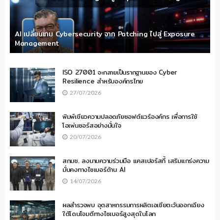
AI เปลี่ยนเกม Cybersecurity จาก Patching ไปสู่ Exposure
Management
ISO 27001 จะกลายเป็นรากฐานของ Cyber
Resilience สำหรับองค์กรไทย
27/07/2026
พิมพ์เขียวความปลอดภัยซอฟต์แวร์องค์กร เพื่อการใช้
โอเพ่นซอร์สอย่างมั่นใจ
20/07/2026
สกมช. ลงนามความร่วมมือ แคสเปอร์สกี้ เสริมแกร่งความ
มั่นคงทางไซเบอร์ด้าน AI
14/07/2026
ผลสำรวจพบ อุตสาหกรรมการผลิตเอเชียตะวันออกเฉียง
ใต้โดนโจมตีทางไซเบอร์สูงสุดในโลก