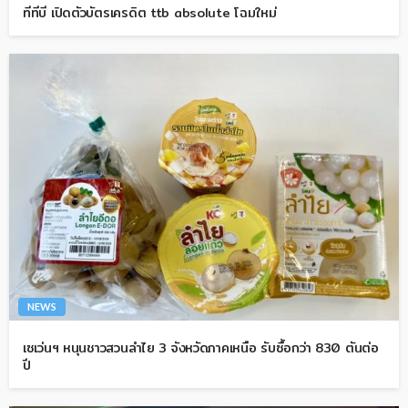
ทีทีบี เปิดตัวบัตรเครดิต ttb absolute โฉมใหม่
NEWS
เซเว่นฯ หนุนชาวสวนลำไย 3 จังหวัดภาคเหนือ รับซื้อกว่า 830 ตันต่อ
ปี