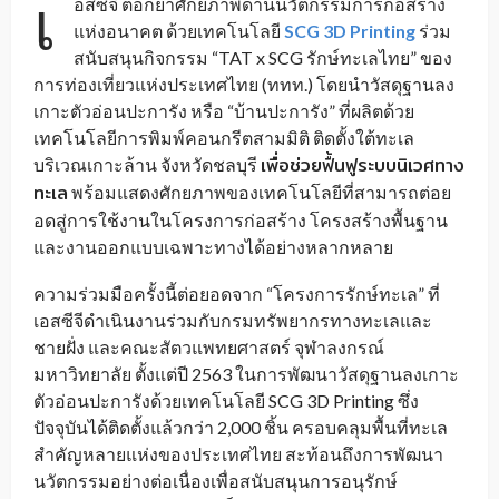
เ
อสซีจี ตอกย้ำศักยภาพด้านนวัตกรรมการก่อสร้าง
แห่งอนาคต ด้วยเทคโนโลยี
SCG 3D Printing
ร่วม
สนับสนุนกิจกรรม “TAT x SCG รักษ์ทะเลไทย” ของ
การท่องเที่ยวแห่งประเทศไทย (ททท.) โดยนำวัสดุฐานลง
เกาะตัวอ่อนปะการัง หรือ “บ้านปะการัง” ที่ผลิตด้วย
เทคโนโลยีการพิมพ์คอนกรีตสามมิติ ติดตั้งใต้ทะเล
เพื่อช่วยฟื้นฟูระบบนิเวศทาง
บริเวณเกาะล้าน จังหวัดชลบุรี
ทะเล
พร้อมแสดงศักยภาพของเทคโนโลยีที่สามารถต่อย
อดสู่การใช้งานในโครงการก่อสร้าง โครงสร้างพื้นฐาน
และงานออกแบบเฉพาะทางได้อย่างหลากหลาย
ความร่วมมือครั้งนี้ต่อยอดจาก “โครงการรักษ์ทะเล” ที่
เอสซีจีดำเนินงานร่วมกับกรมทรัพยากรทางทะเลและ
ชายฝั่ง และคณะสัตวแพทยศาสตร์ จุฬาลงกรณ์
มหาวิทยาลัย ตั้งแต่ปี 2563 ในการพัฒนาวัสดุฐานลงเกาะ
ตัวอ่อนปะการังด้วยเทคโนโลยี SCG 3D Printing ซึ่ง
ปัจจุบันได้ติดตั้งแล้วกว่า 2,000 ชิ้น ครอบคลุมพื้นที่ทะเล
สำคัญหลายแห่งของประเทศไทย สะท้อนถึงการพัฒนา
นวัตกรรมอย่างต่อเนื่องเพื่อสนับสนุนการอนุรักษ์