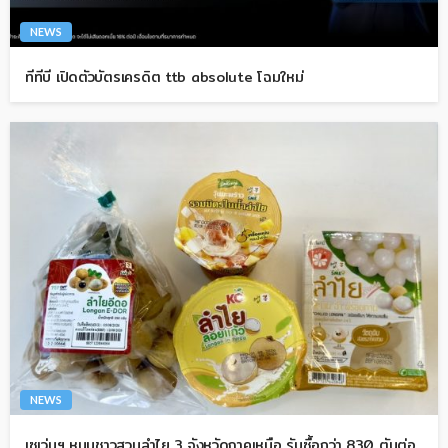
NEWS
ทีทีบี เปิดตัวบัตรเครดิต ttb absolute โฉมใหม่
NEWS
เซเว่นฯ หนุนชาวสวนลำไย 3 จังหวัดภาคเหนือ รับซื้อกว่า 830 ตันต่อ