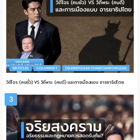
ARTICLES
COLUMNIST
DR.KRIENGSAK CHAREONWONGSAK
วิถีโจร (คนชั่ว) VS วิถีพระ (คนดี) และการเมืองแบบ อารยาธิปไตย
3