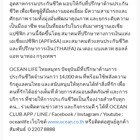
อุตสาหกรรมประกันชีวิต มอบให้กับที่ปรึกษาด้านประกัน
ชีวิต เพื่อเชิดชูผู้ที่มีผลงานยอดเยี่ยม มีความสามารถและ
ศักยภาพ รวมทั้งมุ่งมั่นพัฒนาคุณภาพ และยกระดับความ
เป็นมืออาชีพ จนเป็นที่ยอมรับในระดับมาตรฐานเอเชีย
แปซิฟิก งานนี้จัดขึ้นโดย สมาคมที่ปรึกษาทางการเงินแห่ง
เอเชียแปซิฟิก (APFinSA) และสมาคมตัวแทนประกันชีวิต
และที่ปรึกษาการเงิน (THAIFA) ณ เดอะ แบงเควท ฮอลล์
แอท นาทอง กรุงเทพฯ
OCEAN LIFE ไทยสมุทร ปัจจุบันมีที่ปรึกษาด้านการ
ประกันชีวิตจำนวนกว่า 14,000 คน ที่พร้อมใช้พลังความ
รักดูแลคนไทย และสนับสนุนให้ทุกคนได้ทำสิ่งที่รัก เพื่อ
คนที่รักได้อย่างเต็มที่ ด้วยการส่งมอบผลิตภัณฑ์ และการ
บริการ ที่ช่วยให้การประกันชีวิตเป็นเรื่องง่ายสำหรับทุก
คน… ร่วมติดตามข่าวสาร และกิจกรรมดี ๆ ได้ที่ OCEAN
CLUB APP / LINE / Facebook / Instagram / Youtube :
oceanlife เว็บไซต์
www.ocean.co.th
หรือติดต่อศูนย์ลูกค้า
สัมพันธ์ 0 2207 8888