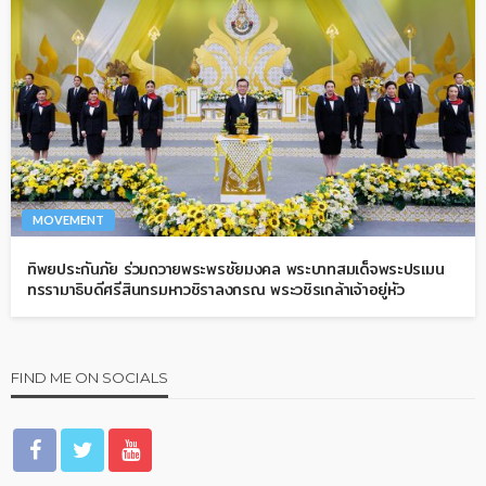
MOVEMENT
ทิพยประกันภัย ร่วมถวายพระพรชัยมงคล พระบาทสมเด็จพระปรเมน
ทรรามาธิบดีศรีสินทรมหาวชิราลงกรณ พระวชิรเกล้าเจ้าอยู่หัว
FIND ME ON SOCIALS