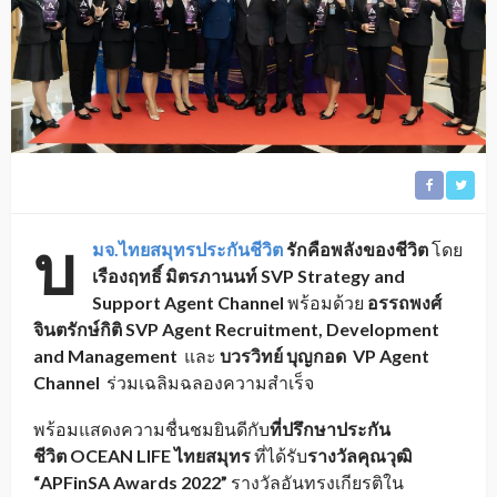
บ
มจ.ไทยสมุทรประกันชีวิต
รักคือพลังของชีวิต
โดย
เรืองฤทธิ์ มิตรภานนท์
SVP Strategy and
Support Agent Channel
พร้อมด้วย
อรรถพงศ์
จินตรักษ์กิติ
SVP Agent Recruitment, Development
and Management
และ
บวรวิทย์ บุญกอด
VP Agent
Channel
ร่วมเฉลิมฉลองความสำเร็จ
พร้อมแสดงความชื่นชมยินดีกับ
ที่ปรึกษาประกัน
ชีวิต
OCEAN LIFE ไทยสมุทร
ที่ได้รับ
รางวัลคุณวุฒิ
“APFinSA Awards 2022”
รางวัลอันทรงเกียรติใน