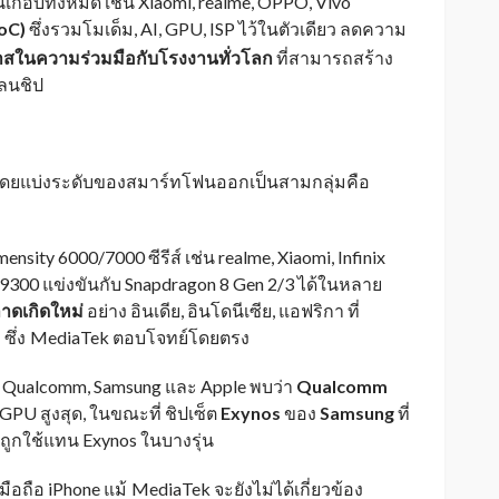
กือบทั้งหมด เช่น Xiaomi, realme, OPPO, Vivo
SoC)
ซึ่งรวมโมเด็ม, AI, GPU, ISP ไว้ในตัวเดียว ลดความ
สในความร่วมมือกับโรงงานทั่วโลก
ที่สามารถสร้าง
คลนชิป
ดยแบ่งระดับของสมาร์ทโฟนออกเป็นสามกลุ่มคือ
sity 6000/7000 ซีรีส์ เช่น realme, Xiaomi, Infinix
 9300 แข่งขันกับ Snapdragon 8 Gen 2/3 ได้ในหลาย
าดเกิดใหม่
อย่าง อินเดีย, อินโดนีเซีย, แอฟริกา ที่
ซึ่ง
MediaTek ตอบโจทย์โดยตรง
_
าง Qualcomm, Samsung และ Apple พบว่า
Qualcomm
GPU สูงสุด, ในขณะที่ ชิปเซ็ต
Exynos
ของ
Samsung
ที่
ถูกใช้แทน Exynos ในบางรุ่น
มือถือ iPhone แม้
MediaTek จะยังไม่ได้เกี่ยวข้อง
_