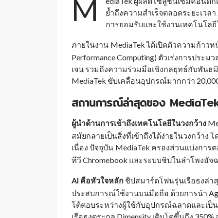
M
ediaTek ผู้ผลิตโซลูชันเซมิคอนด
ย้ำถึงความสำเร็จตลอดระยะเวลา
การยอมรับและใช้งานเทคโนโลย
ภายในงาน
MediaTek ได้เปิดตัวความก้าว
_
Performance Computing) ตัวเร่งการประมวลผล
เจน รวมถึงความร่วมมือเชิงกลยุทธ์กับพัน
MediaTek ขับเคลื่อนอุปกรณ์มากกว่า 20,000 
สถานการณ์ล่าสุดของ MediaTe
ผู้นำด้านการเข้าถึงเทคโนโลยีในวงกว้าง
Me
สมัยกลายเป็นสิ่งที่เข้าถึงได้ง่ายในวงกว้าง
เนื่อง ปัจจุบัน
MediaTek ครองส่วนแบ่งการตล
_
ทีวี Chromebook และระบบชิปในลำโพงอัจฉร
AI คือหัวใจหลัก
ชิปสมาร์ตโฟนรุ่นเรือธงล่า
ประสบการณ์ใช้งานบนมือถือ ด้วยการนำ Ag
โต้ตอบระหว่างผู้ใช้กับอุปกรณ์ฉลาดและเป็นธร
เรือธงตระกูล Dimensity เติบโตขึ้นถึง 350%