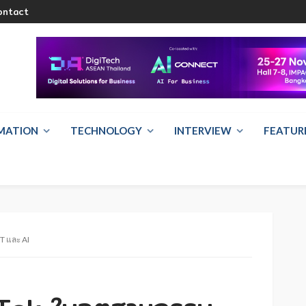
ontact
RMATION
TECHNOLOGY
INTERVIEW
FEATUR
T และ AI