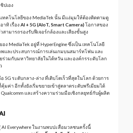
ำชิปเอง
โนโลยีของ MediaTek นั้น มีแง่มุมให้ต้องติดตามดู
าทิ เรื่อง
AI + 5G (AIoT, Smart Camera)
โอกาสของ
นตัวสามารถรองรับฟีเจอร์กล้องและเสียงขั้นสูง
ง MediaTek อยู่ที่ HyperEngine ซึ่งเป็น เทคโนโลยี
ทธิภาพและประสบการณ์การเล่นเกมบนสมาร์ทโฟน และ
จัยร่วมกับมหาวิทยาลัยในไต้หวัน และองค์กรระดับโลก
ว
 5G ระดับกลาง-ล่าง ที่เติบโตเร็วที่สุดในโลก ด้วยการ
คุ้มค่า อีกทั้งยังเริ่มขยายเข้าสู่ตลาดระดับพรีเมียมได้
 Qualcomm และสร้างความร่วมมือเชิงกลยุทธ์กับผู้ผลิต
AI
่ AI Everywhere ในงานพบปะสื่อมวลชนครั้งนี้