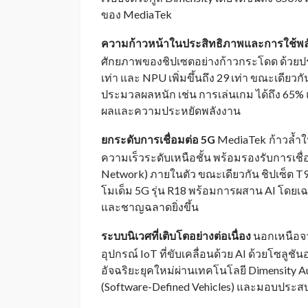
ของ MediaTek
ความก้าวหน้าในประสิทธิภาพและการใช้พ
ศักยภาพของชิปเซตอย่างก้าวกระโดด ด้วยประสิท
เท่า และ NPU เพิ่มขึ้นถึง 29 เท่า ขณะเด
ประมวลผลหนัก เช่น การเล่นเกม ได้ถึง 65% 
ผลและความประหยัดพลังงาน
ยกระดับการเชื่อมต่อ 5G
MediaTek
ก้าวล้ำ
_
ความเร็วระดับเหนือชั้น พร้อมรองรับการเชื
Network) ภายในตัว ขณะเดียวกัน ชิปเซ็ต T93
โมเด็ม 5G รุ่น R18 พร้อมการผสาน AI โดยเ
และชาญฉลาดยิ่งขึ้น
ระบบนิเวศที่เติบโตอย่างต่อเนื่อง
นอกเหนือจ
อุปกรณ์ IoT ที่ขับเคลื่อนด้วย AI ด้วยโซล
อัจฉริยะยุคใหม่ผ่านเทคโนโลยี Dimensity 
(Software-Defined Vehicles) และมอบประสบก