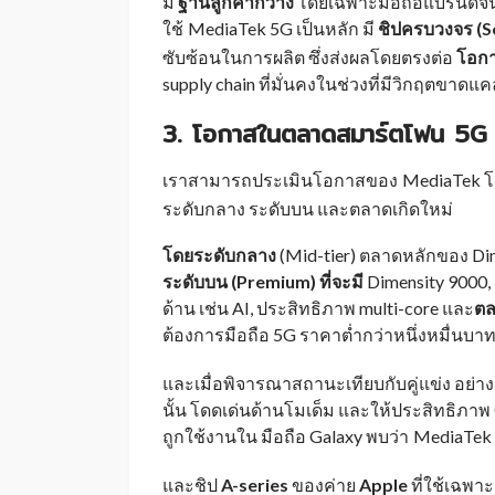
มี
ฐานลูกค้ากว้าง
โดยเฉพาะมือถือแบรนด์จีนเ
ใช้
MediaTek 5G เป็นหลัก มี
ชิปครบวงจร (
_
ซับซ้อนในการผลิต ซึ่งส่งผลโดยตรงต่อ
โอกา
supply chain ที่มั่นคงในช่วงที่มีวิกฤตขาดแ
3. โอกาสในตลาดสมาร์ตโฟน 5G
เราสามารถประเมินโอกาสของ
MediaTek โ
_
ระดับกลาง ระดับบน และตลาดเกิดใหม่
โดยระดับกลาง
(Mid-tier)
ตลาดหลักของ Dimen
ระดับบน (Premium) ที่จะมี
Dimensity 9000,
ด้าน เช่น AI, ประสิทธิภาพ multi-core และ
ตล
ต้องการมือถือ 5G ราคาต่ำกว่าหนึ่งหมื่นบาท 
และเมื่อพิจารณาสถานะเทียบกับคู่แข่ง อย่
นั้น โดดเด่นด้านโมเด็ม และให้ประสิทธิภาพ 
ถูกใช้งานใน มือถือ Galaxy พบว่า
MediaTek 
_
และชิป
A-series
ของค่าย
Apple
ที่ใช้เฉพาะ