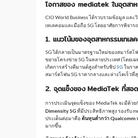
โอกาสของ mediatek ในอุตสาห
CIO World Business ได้รวบรวมข้อมูล และ
เทเลคอมและมือถือ 5G โดยอาศัยการพิจารณา
1. แนวโน้มของอุตสาหกรรมเทเลค
5G ได้กลายเป็นมาตรฐานใหม่ของสมาร์ตโฟน ท
ขยายโครงข่าย 5G ในหลายประเทศ (โดยเฉพาะต
เกิดการสร้างดีมานด์สูงสำหรับชิป
5G
ในราคา
สมาร์ตโฟน 5G ราคากลางและล่างโตเร็วที่สุ
2. จุดแข็งของ
MediaTek ที่สอ
_
การประเมินจุดแข็งของ
MediaTek จะมีด้วยก
_
Dimensity 5G
ที่มีประสิทธิภาพสูง รองรั
ประเด็นต่อมาคือ
ต้นทุนต่ำกว่า Qualcomm
มากขึ้น