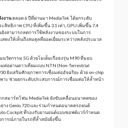
ลังงาน
ตลอด 6 ปีที่ผ่านมา MediaTek
ได้ยกระดับ
_
ธิภาพ CPU ที่เพิ่มขึ้น 3.1 เท่า, GPU เพิ่มขึ้น 7.4
ียวกันยังสามารถลดการใช้พลังงานของระบบในการ
แสดงให้เห็นถึงสมดุลที่ยอดเยี่ยมระหว่างพลังประมวล
ในนวัตกรรม 5G ด้วยโมเด็มเรือธงรุ่น M90 ที่มอบ
่อมต่อผ่านดาวเทียมแบบ NTN (Non-Terrestrial
0 ยังเสริมศักยภาพการเชื่อมต่ออัจฉริยะ ด้วย on-chip
ฉพาะ ช่วยยกระดับประสบการณ์การเชื่อมต่อให้ล้ำหน้า
ากสมาร์ทโฟน
MediaTek ยังขับเคลื่อนอนาคตของ
_
ูชันอย่าง Genio 720 และร่วมกำหนดอนาคตรถยนต์
Auto Cockpit ที่รองรับยานยนต์แบบซอฟต์แวร์กำหนด
ารณ์ภายในรถที่ล้ำสมัยยิ่งขึ้น