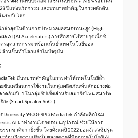
ักเตอร์ จัดงานพบปะสื่อมวลชนในประเทศไทย พร้อมเน้น
 28 ปีแห่งนวัตกรรม และบทบาทสำคัญในการผลักดัน
ีในระดับโลก
หน้าล่าสุดในด้านการประมวลผลสมรรถนะสูง (High-
 AI (AI Accelerators) การสื่อสารไร้สายยุคเน็กซ์-
ธมิตรอุตสาหกรรม พร้อมเน้นย้ำเทคโนโลยีของ
ล้านชิ้นทั่วโลกแล้วในปัจจุบัน
k
diaTek
มีบทบาทสำคัญในการทำให้เทคโนโลยีล้ำ
_
 โดยขับเคลื่อนการใช้งานในกลุ่มผลิตภัณฑ์หลักอย่างต่อ
าดอันดับ 1 ในกลุ่มชิปเซ็ตสำหรับสมาร์ตโฟน สมาร์ต
ิยะ (Smart Speaker SoCs)
สุดDimensity 9400+ ของ MediaTek
กำลังพลิกโฉม
_
entic AI มาทำงานโดยตรงบนอุปกรณ์ ช่วยให้การ
รมชาติมากยิ่งขึ้น โดยตั้งแต่ปี 2022 ยอดจัดส่งชิปรุ่น
 สะท้อนถึงความเชื่อมั่นของตลาดที่มีต่อเทคโนโลยี AI