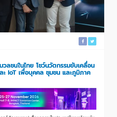
วลชนในไทย โชว์นวัตกรรมขับเคลื่อน
และ IoT
เพื่อ
บุคคล ชุมชน และภูมิภาค