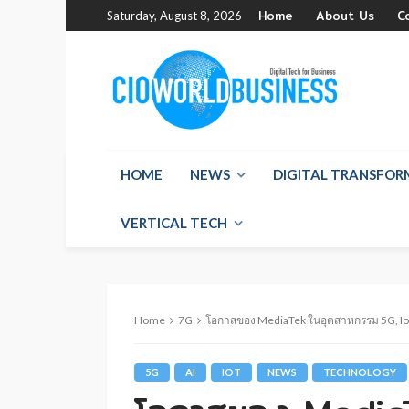
Home
About Us
C
Saturday, August 8, 2026
HOME
NEWS
DIGITAL TRANSFO
VERTICAL TECH
Home
7G
โอกาสของ MediaTek ในอุตสาหกรรม 5G, Io
5G
AI
IOT
NEWS
TECHNOLOGY