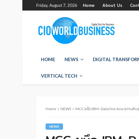
Home
About Us
Con
Friday, August 7, 2026
HOME
NEWS
DIGITAL TRANSFO
VERTICAL TECH
Home
NEWS
MCC ผนึก IBM–DataOne Asia ยกระดับองค
NEWS