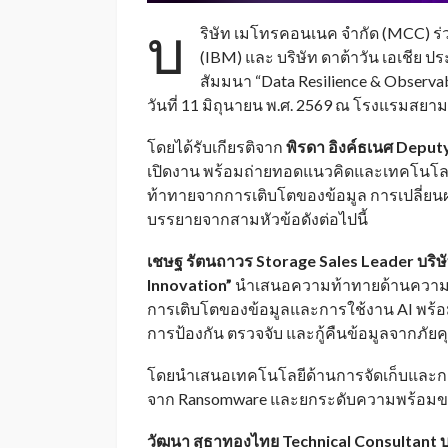
บ
ริษัท เมโทรคอนเนค จำกัด (MCC) ร่ว
(IBM) และ บริษัท ดาต้าวัน เอเชีย ป
สัมมนา “Data Resilience & Observabi
วันที่ 11 มิถุนายน พ.ศ. 2569 ณ โรงแรมสยาม
โดยได้รับเกียรติจาก
พิรดา อิงค์ธเนศ Deputy
เปิดงาน พร้อมถ่ายทอดแนวคิดและเทคโนโลยีล
ท้าทายจากการเติบโตของข้อมูล การเปลี่ยนผ่
บรรยายจากสามหัวข้อดังต่อไปนี้
เชษฐ รัตนถาวร Storage Sales Leader บริษั
Innovation”
นำเสนอความท้าทายด้านความมั
การเติบโตของข้อมูลและการใช้งาน AI พร้อมช
การป้องกัน ตรวจจับ และกู้คืนข้อมูลจากภั
โดยนำเสนอเทคโนโลยีด้านการจัดเก็บและการ
จาก Ransomware และยกระดับความพร้อมขององ
วัฒนา สุธาทองไทย
Technical Consultant บร