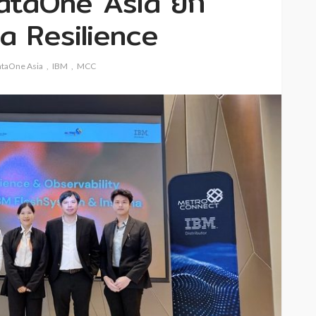
ataOne Asia ยก
ta Resilience
ataOne Asia
IBM
MCC