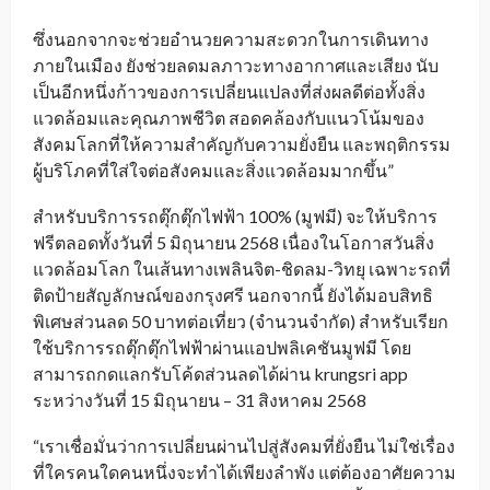
ซึ่งนอกจากจะช่วยอำนวยความสะดวกในการเดินทาง
ภายในเมือง ยังช่วยลดมลภาวะทางอากาศและเสียง นับ
เป็นอีกหนึ่งก้าวของการเปลี่ยนแปลงที่ส่งผลดีต่อทั้งสิ่ง
แวดล้อมและคุณภาพชีวิต สอดคล้องกับแนวโน้มของ
สังคมโลกที่ให้ความสำคัญกับความยั่งยืน และพฤติกรรม
ผู้บริโภคที่ใส่ใจต่อสังคมและสิ่งแวดล้อมมากขึ้น”
สำหรับบริการรถตุ๊กตุ๊กไฟฟ้า 100% (มูฟมี) จะให้บริการ
ฟรีตลอดทั้งวันที่ 5 มิถุนายน 2568 เนื่องในโอกาสวันสิ่ง
แวดล้อมโลก ในเส้นทางเพลินจิต-ชิดลม-วิทยุ เฉพาะรถที่
ติดป้ายสัญลักษณ์ของกรุงศรี นอกจากนี้ ยังได้มอบสิทธิ
พิเศษส่วนลด 50 บาทต่อเที่ยว (จำนวนจำกัด) สำหรับเรียก
ใช้บริการรถตุ๊กตุ๊กไฟฟ้าผ่านแอปพลิเคชันมูฟมี โดย
สามารถกดแลกรับโค้ดส่วนลดได้ผ่าน krungsri app
ระหว่างวันที่ 15 มิถุนายน – 31 สิงหาคม 2568
“เราเชื่อมั่นว่าการเปลี่ยนผ่านไปสู่สังคมที่ยั่งยืน ไม่ใช่เรื่อง
ที่ใครคนใดคนหนึ่งจะทำได้เพียงลำพัง แต่ต้องอาศัยความ