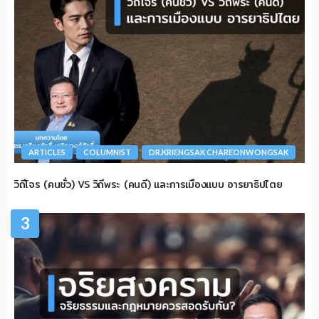
ARTICLES
COLUMNIST
DR.KRIENGSAK CHAREONWONGSAK
วิถีโจร (คนชั่ว) VS วิถีพระ (คนดี) และการเมืองแบบ อารยาธิปไตย
3