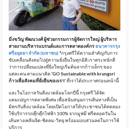
มิ่งขวัญ พัฒนวงศ์ ผู้ช่วยกรรมการผู้จัดการใหญ่ ผู้บริหาร
สายงานบริหารแบรนด์และการตลาดองค์กร
ธนาคารกรุง
ศรีอยุธยา จำกัด (มหาชน)
“
กรุงศรีให้ความสำคัญกับการ
ขับเคลื่อนสังคมไปสู่ความยั่งยืนในทุกมิติ เราตระหนักดี
ว่าการเปลี่ยนแปลงที่ยิ่งใหญ่เริ่มต้นจากก้าวเล็กๆ ของ
แต่ละคน ตามแนวคิด
‘
GO Sustainable with krungsri
ก้าวเพื่อสังคมที่ยั่งยืนของเรา
’
ที่เราได้ประกาศก่อนหน้านี้
และในโอกาสวันสิ่งแวดล้อมโลกปีนี้ กรุงศรี ได้จัด
แคมเปญการตลาดพิเศษ เพื่อสนับสนุนการเดินทางที่เป็น
มิตรกับสิ่งแวดล้อม โดยเปิดโอกาสให้ประชาชนได้ทดลอง
ใช้บริการรถตุ๊กตุ๊กไฟฟ้า 100% จากมูฟมี ฟรีตลอดวันใน
เส้นทางเพลินจิต-ชิดลม-วิทยุ พร้อมมอบส่วนลดในการใช้
บริการ