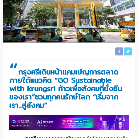
“
กรุงศรีเดินหน้าแคมเปญการตลาด
ภายใต้แนวคิด
“
GO Sustainable
with krungsri ก้าวเพื่อสังคมที่ยั่งยืน
ของเรา”
ชวนทุกคนรักษ์โลก “เริ่มจาก
เรา
..สู่สังคม”