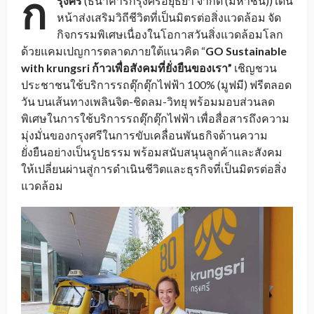
ก
รุงศรี
(ธนาคารกรุงศรีอยุธยา จำกัด (มหาชน)) เดิน
หน้าส่งเสริมวิถีชีวิตที่เป็นมิตรต่อสิ่งแวดล้อม จัด
กิจกรรมพิเศษเนื่องในโอกาสวันสิ่งแวดล้อมโลก
ด้วยแคมเปญการตลาดภายใต้แนวคิด “
GO Sustainable
with krungsri ก้าวเพื่อสังคมที่ยั่งยืนของเรา”
เชิญชวน
ประชาชนใช้บริการรถตุ๊กตุ๊กไฟฟ้า 100% (มูฟมี) ฟรีตลอด
วัน บนเส้นทางเพลินจิต-ชิดลม-วิทยุ พร้อมมอบส่วนลด
พิเศษในการใช้บริการรถตุ๊กตุ๊กไฟฟ้า เพื่อสื่อสารถึงความ
มุ่งมั่นของกรุงศรีในการขับเคลื่อนพันธกิจด้านความ
ยั่งยืนอย่างเป็นรูปธรรม พร้อมสนับสนุนลูกค้าและสังคม
ให้เปลี่ยนผ่านสู่การดำเนินชีวิตและธุรกิจที่เป็นมิตรต่อสิ่ง
แวดล้อม