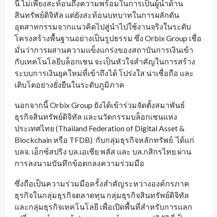
นี้ ไม่เพียงสะท้อนถึงความพร้อมในการเป็นผู้นำด้าน
สินทรัพย์ดิจิทัล แต่ยังสะท้อนบทบาทในการผลักดัน
อุตสาหกรรมจากแนวคิดไปสู่นำไปใช้งานจริงในระดับ
โครงสร้างพื้นฐานอย่างเป็นรูปธรรม ซึ่ง Orbix Group เชื่อ
มั่นว่าการผสานความแข็งแกร่งของสถาบันการเงินเข้า
กับเทคโนโลยีบล็อกเชน จะเป็นหัวใจสำคัญในการสร้าง
ระบบการเงินยุคใหม่ที่เข้าถึงได้ โปร่งใส น่าเชื่อถือ และ
เติบโตอย่างยั่งยืนในระดับภูมิภาค
นอกจากนี้ Orbix Group ยังได้เข้าร่วมจัดตั้งสมาพันธ์
ธุรกิจสินทรัพย์ดิจิทัล และนวัตกรรมบล็อกเชนแห่ง
ประเทศไทย (Thailand Federation of Digital Asset &
Blockchain หรือ TFDB) กับกลุ่มธุรกิจหลักทรัพย์ ได้แก่
บลจ. เอ็กซ์สปริง บล.เอเซีย พลัส และ บล.กสิกรไทย ผ่าน
การลงนามบันทึกข้อตกลงความร่วมมือ
ซึ่งถือเป็นความร่วมมือครั้งสำคัญระหว่างองค์กรภาค
ธุรกิจในกลุ่มธุรกิจตลาดทุน กลุ่มธุรกิจสินทรัพย์ดิจิทัล
และกลุ่มธุรกิจเทคโนโลยี เพื่อเปิดพื้นที่สำหรับการแลก