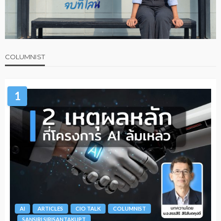
COLUMNIST
1
AI
ARTICLES
CIO TALK
COLUMNIST
SANSIRI SIRISANTAKUPT