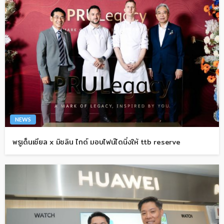
NEWS
พรูเด็นเชียล x มิชลิน ไกด์ มอบไฟน์ไดนิ่งให้ ttb reserve