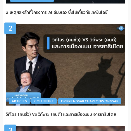
2 เหตุผลหลักที่โครงการ AI ล้มเหลว ซึ่งไม่เกี่ยวกับเทคโนโลยี
2
ARTICLES
COLUMNIST
DR.KRIENGSAK CHAREONWONGSAK
วิถีโจร (คนชั่ว) VS วิถีพระ (คนดี) และการเมืองแบบ อารยาธิปไตย
3