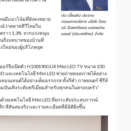
ต่ง เจี้ยนผิง ประธาน
ทยมีแนวโน้มที่ยังคงขยาย
กรรมการบริหาร บริษัท ไฮเอ
รณ์ว่าตลาดทีวีไทยใน
อร์ อีเลคทริคอล แอพพลาย
ิบโตราว 1.3% จากแรงหนุน
แอนซ์ (ประเทศไทย) จำกัด
อนถึงบทบาทของบ้านที่
่งใหม่ของผู้บริโภคยุค
ออร์จึงเปิดตัว H100S90GUX Mini LED TV ขนาด 100
a HD และเทคโนโลยี Mini LED ช่วยถ่ายทอดภาพได้อย่าง
มคอนเทนต์ได้อย่างเต็มอรรถรส ทั้งกีฬา ภาพยนตร์ ซีรีส์
มบันเทิงระดับพรีเมียมสำหรับทุกคนในครอบครัว”
ด้วยเทคโนโลยี Mini LED ที่ยกระดับประสบการณ์
ีสันสมจริง และรายละเอียดที่มีมิติยิ่งขึ้น