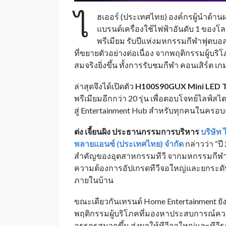
ไ
ฮเออร์ (ประเทศไทย) องค์กรผู้นำด้า
แบรนด์เครื่องใช้ไฟฟ้าอันดับ 1 ของโล
พรีเมียม รับปีแห่งมหกรรมกีฬาฟุตบอ
ที่ขยายตัวอย่างต่อเนื่อง จากพฤติกรรมผู้บ
สมจริงยิ่งขึ้น ทั้งการรับชมกีฬา คอนเสิร์ต 
ล่าสุดจึงได้เปิดตัว
H100S90GUX Mini LED 
พรีเมียมอีกกว่า 20 รุ่น เพื่อตอบโจทย์ไลฟ์ส
สู่ Entertainment Hub สำหรับทุกคนในครอบ
ต่ง เจี้ยนผิง ประธานกรรมการบริหาร
บริษัท
พลายแอนซ์ (ประเทศไทย) จำกัด
กล่าวว่า
“ปี
สำคัญของอุตสาหกรรมทีวี จากมหกรรมกีฬาร
ความต้องการอัปเกรดทีวีจอใหญ่และยกระด
ภายในบ้าน
ขณะเดียวกันเทรนด์ Home Entertainment ยั
พฤติกรรมผู้บริโภคที่มองหาประสบการณ์ความ
อรรถรสมากขึ้น ส่งผลให้ทีวีจอใหญ่และทีวีร