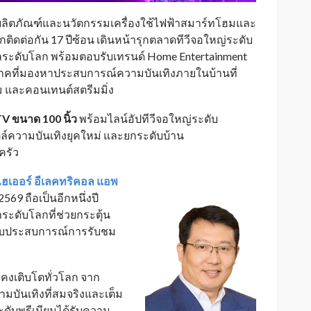
นผลิตภัณฑ์และนวัตกรรมเครื่องใช้ไฟฟ้าสมาร์ทโฮมและ
กติดต่อกัน 17 ปีซ้อน เดินหน้ารุกตลาดทีวีจอใหญ่ระดับ
ลระดับโลก พร้อมตอบรับเทรนด์ Home Entertainment
ริโภคที่มองหาประสบการณ์ความบันเทิงภายในบ้านที่
เกม และคอนเทนต์สตรีมมิ่ง
TV
ขนาด 100 นิ้ว
พร้อมไลน์อัปทีวีจอใหญ่ระดับ
ไตล์ความบันเทิงยุคใหม่ และยกระดับบ้าน
ครัว
 ไฮเออร์ อีเลคทริคอล แอพ
 2569 ถือเป็นอีกหนึ่งปี
ะดับโลกที่ช่วยกระตุ้น
ับประสบการณ์การรับชม
งคงเติบโตทั่วโลก จาก
บันเทิงที่สมจริงและเต็ม
ะดับพรีเมียมได้รับความ