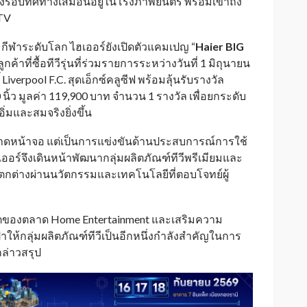
งรอบทิศทางเสมือนอยู่ในโรงภาพยนตร์ พร้อมเข้าถึง
TV
มกีฬาระดับโลก ไฮเออร์ยังเปิดตัวแคมเปญ “
Haier BIG
ค้าที่ซื้อทีวีรุ่นที่ร่วมรายการระหว่างวันที่ 1 มิถุนายน
iverpool F.C. สุดเอ็กซ์คลูซีฟ พร้อมลุ้นรับรางวัล
ว มูลค่า 119,900 บาท จำนวน 1 รางวัล เพื่อยกระดับ
มและสมจริงยิ่งขึ้น
ขนาดหน้าจอ แต่เป็นการแข่งขันด้านประสบการณ์การใช้
์จึงเดินหน้าพัฒนากลุ่มผลิตภัณฑ์ทีวีพรีเมียมและ
แตกต่างผ่านนวัตกรรมและเทคโนโลยีที่ตอบโจทย์ผู้
บโตของตลาด Home Entertainment และเสริมความ
้าให้กลุ่มผลิตภัณฑ์ทีวีเป็นอีกหนึ่งกำลังสำคัญในการ
ล่าวสรุป