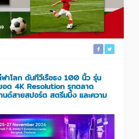
าโลก ดันทีวีเรือธง 100 นิ้ว รุ่น
อด 4K Resolution รุกตลาด
นด์สายสปอร์ต สตรีมมิ่ง และความ