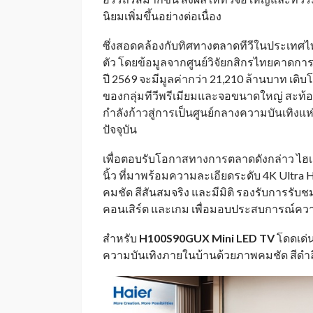
นิยมเพิ่มขึ้นอย่างต่อเนื่อง
ซึ่งสอดคล้องกับทิศทางตลาดทีวีในประเทศไ
ตัว โดยข้อมูลจากศูนย์วิจัยกสิกรไทยคาดกา
ปี 2569 จะมีมูลค่ากว่า 21,210 ล้านบาท เต
ของกลุ่มทีวีพรีเมียมและจอขนาดใหญ่ สะท้
กำลังก้าวสู่การเป็นศูนย์กลางความบันเทิงแห
ปัจจุบัน
เพื่อตอบรับโอกาสทางการตลาดดังกล่าว ไฮเ
นิ้ว ที่มาพร้อมความละเอียดระดับ 4K Ultr
คมชัด สีสันสมจริง และมีมิติ รองรับการรับช
คอนเสิร์ต และเกม เพื่อมอบประสบการณ์ควา
สำหรับ
H100S90GUX Mini LED TV
โดดเด่น
ความบันเทิงภายในบ้านด้วยภาพคมชัด สีดำลึก ส