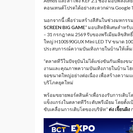
Atmos และลำโพง KEF 2.1 ช่อง มอบพลังเสีย
คอนเทนต์โปรดได้อย่างสะดวกผ่าน Google 
นอกจากนี้ เพื่อร่วมสร้างสีสันในช่วงมหกรร
SCREEN BIG GAME
” มอบสิทธิพิเศษสำหรับลูก
– 31 กรกฎาคม 2569 รับของพรีเมียมลิขสิทธิ์ L
ใหญ่ H100S90GUX Mini LED TV ขนาด 100 นิ้
ประสบการณ์ความบันเทิงภายในบ้านให้เต็มอิ่
“ตลาดทีวีในปัจจุบันไม่ได้แข่งขันกันเพียง
งานและคุณภาพความบันเทิงภายในบ้าน ไฮเออร
จอขนาดใหญ่อย่างต่อเนื่อง เพื่อสร้างความ
บริโภคยุคใหม่
พร้อมขยายพอร์ตสินค้าเพื่อรองรับการเติ
แข็งแกร่งในตลาดทีวีระดับพรีเมียม โดยตั้งเป
ขับเคลื่อนการเติบโตของบริษัท”
ต่ง เจี้ยนผิง
ก