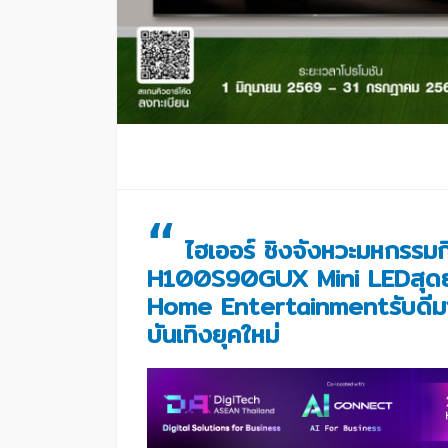
“
ไฮเออร์ ชิงจังหวะมหกรรมกีฬ
H100S90GUX Mini LEDสุดย
Home Entertainmentรับดีมา
บันเทิงยุคใหม่