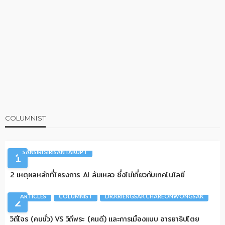
COLUMNIST
AI
ARTICLES
CIO TALK
COLUMNIST
SANSIRI SIRISANTAKUPT
1
2 เหตุผลหลักที่โครงการ AI ล้มเหลว ซึ่งไม่เกี่ยวกับเทคโนโลยี
ARTICLES
COLUMNIST
DR.KRIENGSAK CHAREONWONGSAK
2
วิถีโจร (คนชั่ว) VS วิถีพระ (คนดี) และการเมืองแบบ อารยาธิปไตย