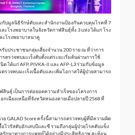
มกับมูลนิธิรักษ์ตับและสำนักงานป้องกันควบคุมโรคที่ 7
ละโรงพยาบาลในจังหวัดกาฬสินธุ์ทั้ง 3 แห่ง ได้แก่ โรง
 และโรงพยาบาลนาคู
รับประชาชนกลุ่มเสี่ยงจำนวน 200 ราย ณ ที่ว่าการ
การตรวจพบมะเร็งตับตั้งแต่ระยะเริ่มต้นผ่านการใช้
นิด ได้แก่ AFP, PIVKA-II และ AFP-L3 ร่วมกับข้อมูล
รตรวจพบมะเร็งเนื้อตับและเพิ่มโอกาสให้ผู้ป่วยสามารถ
ฬสินธุ์ เป็นการต่อยอดความสำเร็จของโครงการ
ฉียงเหนือที่จังหวัดหนองคายเมื่อปลายปี 2568 ที่
ด้วย GALAD
Score ครั้งนี้สามารถตรวจพบผู้ที่มีความผิด
_
้อไวรัสตับอักเสบบีและซี รวมถึงกลุ่มผู้ป่วยโรคตับแข็ง
แลรักษาทางการแพทย์ได้อย่างมีประสิทธิภาพ สะท้อน