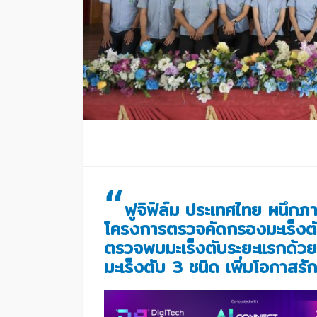
“
ฟูจิฟิล์ม ประเทศไทย ผนึก
โครงการตรวจคัดกรองมะเร็งตับเช
ตรวจพบมะเร็งตับระยะแรกด้วย
มะเร็งตับ 3 ชนิด เพิ่มโอกาสรัก