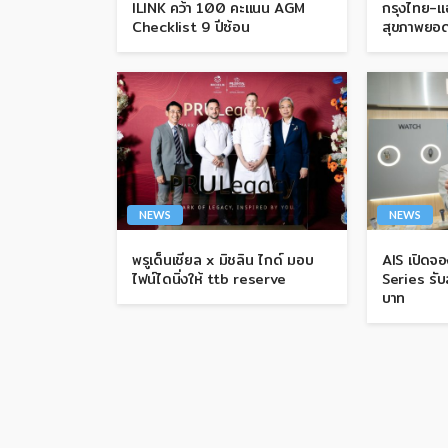
ILINK คว้า 100 คะแนน AGM
กรุงไทย-แอ
Checklist 9 ปีซ้อน
สุขภาพยอด
NEWS
NEWS
พรูเด็นเชียล x มิชลิน ไกด์ มอบ
AIS เปิดจ
ไฟน์ไดนิ่งให้ ttb reserve
Series รั
บาท