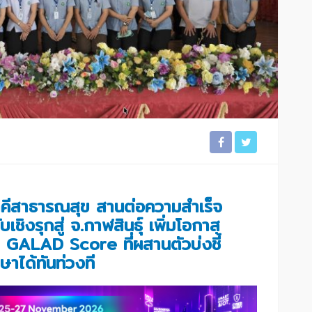
ภาคีสาธารณสุข สานต่อความสำเร็จ
ิงรุกสู่ จ.กาฬสินธุ์ เพิ่มโอกาส
 GALAD Score ที่ผสานตัวบ่งชี้
ษาได้ทันท่วงที