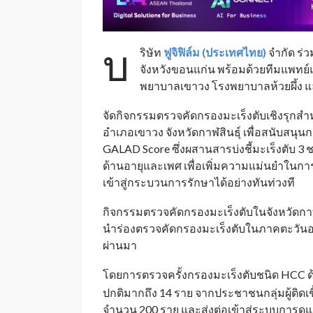
บ
ริษัท
ฟูจิฟิล์ม (ประเทศไทย)
จำกัด ร่ว
จังหวังขอนแก่น พร้อมด้วยทีมแพทย์แ
พยาบาลเขาวง โรงพยาบาลห้วยผึ้ง
จัดกิจกรรมตรวจคัดกรองมะเร็งตับเชิงรุกสำห
อำเภอเขาวง จังหวัดกาฬสินธุ์ เพื่อสนับสนุน
GALAD Score ซึ่งผสานสารบ่งชี้มะเร็งตับ 3 ช
ด้านอายุและเพศ เพื่อเพิ่มความแม่นยำในกา
เข้าสู่กระบวนการรักษาได้อย่างทันท่วงที
กิจกรรมตรวจคัดกรองมะเร็งตับในจังหวัดกา
นำร่องตรวจคัดกรองมะเร็งตับในภาคตะวันออกเ
ผ่านมา
โดยการตรวจครั้งกรองมะเร็งตับชนิด HCC 
ปกติมากถึง 14 ราย จากประชาชนกลุ่มผู้ติดเชื
จำนวน 200 ราย และส่งต่อเข้าสู่ระบบการดู