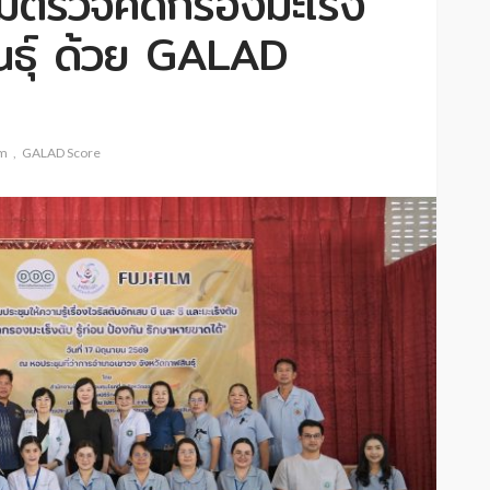
รรมตรวจคัดกรองมะเร็ง
นธุ์ ด้วย GALAD
lm
GALAD Score