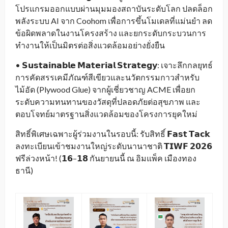
โปรแกรมออกแบบผ่านมุมมองสถาบันระดับโลก ปลดล็อก
พลังระบบ AI จาก Coohom เพื่อการขึ้นโมเดลที่แม่นยำ ลด
ข้อผิดพลาดในงานโครงสร้าง และยกระดับกระบวนการ
ทำงานให้เป็นมิตรต่อสิ่งแวดล้อมอย่างยั่งยืน
• 𝗦𝘂𝘀𝘁𝗮𝗶𝗻𝗮𝗯𝗹𝗲 𝗠𝗮𝘁𝗲𝗿𝗶𝗮𝗹 𝗦𝘁𝗿𝗮𝘁𝗲𝗴𝘆: เจาะลึกกลยุทธ์
การคัดสรรเคมีภัณฑ์สีเขียวและนวัตกรรมกาวสำหรับ
ไม้อัด (Plywood Glue) จากผู้เชี่ยวชาญ ACME เพื่อยก
ระดับความทนทานของวัสดุที่ปลอดภัยต่อสุขภาพ และ
ตอบโจทย์มาตรฐานสิ่งแวดล้อมของโครงการยุคใหม่
สิทธิ์พิเศษเฉพาะผู้ร่วมงานในรอบนี้: รับสิทธิ์ 𝗙𝗮𝘀𝘁 𝗧𝗮𝗰𝗸
ลงทะเบียนเข้าชมงานใหญ่ระดับนานาชาติ 𝗧𝗜𝗪𝗙 𝟮𝟬𝟮𝟲
ฟรีล่วงหน้า! (𝟭𝟲–𝟭𝟴 กันยายนนี้ ณ อิมแพ็ค เมืองทอง
ธานี)