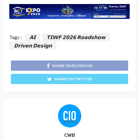
Tags :
𝗔𝗜
𝗧𝗜𝗪𝗙 𝟮𝟬𝟮𝟲 𝗥𝗼𝗮𝗱𝘀𝗵𝗼𝘄
𝗗𝗿𝗶𝘃𝗲𝗻 𝗗𝗲𝘀𝗶𝗴𝗻
SHARE ON FACEBOOK
SHARE ON TWITTER
CWB