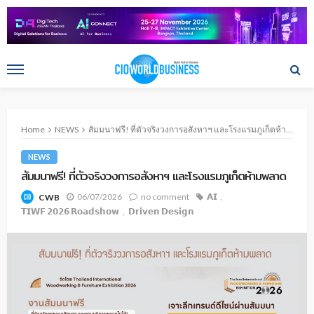
Home
NEWS
สัมมนาฟรี! ที่ตัวจริงวงการอสังหาฯ และโรงแรมภูเก็ตห้ามพลาด
NEWS
สัมมนาฟรี! ที่ตัวจริงวงการอสังหาฯ และโรงแรมภูเก็ตห้ามพลาด
06/07/2026
no comment
𝗔𝗜
CWB
𝗧𝗜𝗪𝗙 𝟮𝟬𝟮𝟲 𝗥𝗼𝗮𝗱𝘀𝗵𝗼𝘄
𝗗𝗿𝗶𝘃𝗲𝗻 𝗗𝗲𝘀𝗶𝗴𝗻