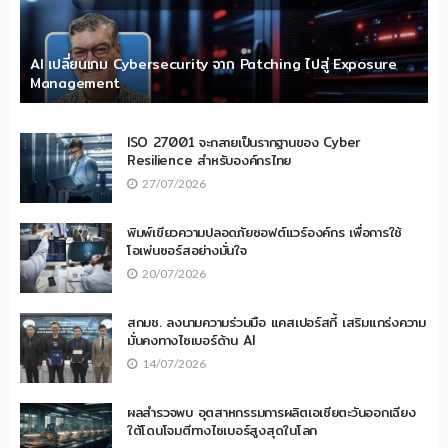
AI เปลี่ยนเกม Cybersecurity จาก Patching ไปสู่ Exposure
Management
ISO 27001 จะกลายเป็นรากฐานของ Cyber
Resilience สำหรับองค์กรไทย
27/07/2026
พิมพ์เขียวความปลอดภัยซอฟต์แวร์องค์กร เพื่อการใช้
โอเพ่นซอร์สอย่างมั่นใจ
20/07/2026
สกมช. ลงนามความร่วมมือ แคสเปอร์สกี้ เสริมแกร่งความ
มั่นคงทางไซเบอร์ด้าน AI
14/07/2026
ผลสำรวจพบ อุตสาหกรรมการผลิตเอเชียตะวันออกเฉียง
ใต้โดนโจมตีทางไซเบอร์สูงสุดในโลก