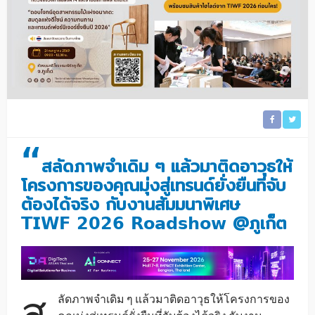
“
สลัดภาพจำเดิม ๆ แล้วมาติดอาวุธให้
โครงการของคุณมุ่งสู่เทรนด์ยั่งยืนที่จับ
ต้องได้จริง กับงานสัมมนาพิเศษ
𝗧𝗜𝗪𝗙 𝟮𝟬𝟮𝟲 𝗥𝗼𝗮𝗱𝘀𝗵𝗼𝘄 @ภูเก็ต
ส
ลัดภาพจำเดิม ๆ แล้วมาติดอาวุธให้โครงการของ