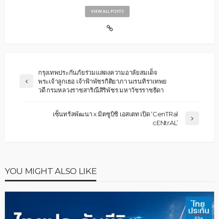
VIEW ALL POSTS
กรุงเทพประกันภัยร่วมแสดงความอาลัยสมเด็จ
พระเจ้าลูกเธอ เจ้าฟ้าพัชรกิติยาภา นเรนทิราเทพย
วดี กรมหลวงราชสาริณีสิริพัชร มหาวัชรราชธิดา
เซ็นทรัลพัฒนา x มิตซูบิชิ เอสเตท เปิด ‘CenTRal
cENtrAL’
YOU MIGHT ALSO LIKE