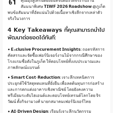
คุณมุ่งสู่เทรนด์ยั่งยืนที่จับต้องได้จริง กับงาน
สัมมนาพิเศษ 𝗧𝗜𝗪𝗙 𝟮𝟬𝟮𝟲 𝗥𝗼𝗮𝗱𝘀𝗵𝗼𝘄 @ภูเก็ต
พบข้อสัมมนาที่อัดแน่นไปด้วยเนื้อหาเชิงลึกจากเหล่าตัว
จริงในวงการ
𝟰 𝗞𝗲𝘆 𝗧𝗮𝗸𝗲𝗮𝘄𝗮𝘆𝘀 ที่คุณสามารถนำไป
พัฒนาต่อยอดได้ทันที:
• 𝗘𝔁𝗰𝗹𝘂𝘀𝗶𝘃𝗲 𝗣𝗿𝗼𝗰𝘂𝗿𝗲𝗺𝗲𝗻𝘁 𝗜𝗻𝘀𝗶𝗴𝗵𝘁𝘀: ถอดรหัสการ
คัดสรรและจัดซื้อเฟอร์นิเจอร์งานไม้จากกรณีศึกษาของ
โรงแรมชื่อดังในภูเก็ต ให้ตอบโจทย์ทั้งงบประมาณและ
ภาพลักษณ์แบรนด์
• 𝗦𝗺𝗮𝗿𝘁 𝗖𝗼𝘀𝘁-𝗥𝗲𝗱𝘂𝗰𝘁𝗶𝗼𝗻: เจาะลึกเทคนิคการ
ประยุกต์ใช้วัสดุทดแทนที่ยั่งยืน เพื่อลดต้นทุนการก่อสร้าง
และการตกแต่งอาคารเชิงพาณิชย์ โดยยังคงความ
พรีเมียมระดับไฮเอนด์และตอบโจทย์เทรนด์โลกโดย จิร
วัฒน์ ตั้งกิจงามวงศ์ นายกสมาคมเฟอร์นิเจอร์ไทย
• 𝗔𝗜-𝗗𝗿𝗶𝘃𝗲𝗻 𝗗𝗲𝘀𝗶𝗴𝗻: เรียนรู้เจาะลึกนวัตกรรม