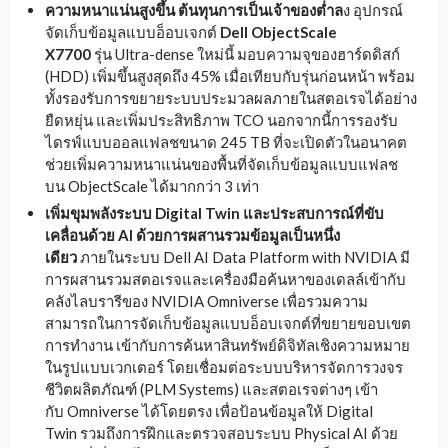
ความหนาแน่นสูงขึ้น ต้นทุนการเป็นเจ้าของต่ำล
ง อุปกรณ์
จัดเก็บข้อมูลแบบอ็อบเจกต์
Dell ObjectScale
X7700
รุ่น Ultra-dense ใหม่นี้ มอบความจุของฮาร์ดดิสก์
(HDD) เพิ่มขึ้นสูงสุดถึง 45% เมื่อเทียบกับรุ่นก่อนหน้า พร้อม
ทั้งรองรับการขยายระบบประมวลผลภายในสตอเรจได้อย่าง
ยืดหยุ่น และเพิ่มประสิทธิภาพ TCO นอกจากนี้การรองรับ
ไดรฟ์แบบออลแฟลชขนาด 245 TB ที่จะเปิดตัวในอนาคต
ช่วยเพิ่มความหนาแน่นของพื้นที่จัดเก็บข้อมูลแบบแฟลช
บน ObjectScale ได้มากกว่า 3 เท่า
เพิ่มขุมพลังระบบ
Digital Twin
และประสบการณ์ที่ขับ
เคลื่อนด้วย
AI
ด้วยการผสานรวมข้อมูลเป็นหนึ่ง
เดียว
ภายในระบบ Dell AI Data Platform with NVIDIA มี
การผสานรวมสตอเรจและเครื่องมือค้นหาของเดลล์เข้ากับ
คลังไลบรารีของ NVIDIA Omniverse เพื่อรวมความ
สามารถในการจัดเก็บข้อมูลแบบอ็อบเจกต์ที่ขยายขอบเขต
การทำงาน เข้ากับการค้นหาสินทรัพย์ดิจิทัลเชิงความหมาย
ในรูปแบบเวกเตอร์ โดยเชื่อมต่อระบบบริหารจัดการวงจร
ชีวิตผลิตภัณฑ์ (PLM Systems) และสตอเรจต่างๆ เข้า
กับ Omniverse ได้โดยตรง เพื่อป้อนข้อมูลให้ Digital
Twin รวมถึงการฝึกและตรวจสอบระบบ Physical AI ด้วย