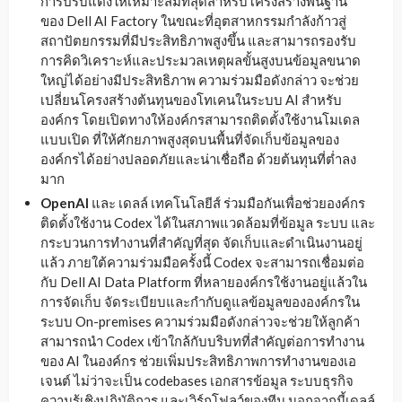
การปรับแต่งให้เหมาะสมที่สุดสำหรับโครงสร้างพื้นฐาน
ของ Dell AI Factory ในขณะที่อุตสาหกรรมกำลังก้าวสู่
สถาปัตยกรรมที่มีประสิทธิภาพสูงขึ้น และสามารถรองรับ
การคิดวิเคราะห์และประมวลเหตุผลขั้นสูงบนข้อมูลขนาด
ใหญ่ได้อย่างมีประสิทธิภาพ ความร่วมมือดังกล่าว จะช่วย
เปลี่ยนโครงสร้างต้นทุนของโทเคนในระบบ AI สำหรับ
องค์กร โดยเปิดทางให้องค์กรสามารถติดตั้งใช้งานโมเดล
แบบเปิด ที่ให้ศักยภาพสูงสุดบนพื้นที่จัดเก็บข้อมูลของ
องค์กรได้อย่างปลอดภัยและน่าเชื่อถือ ด้วยต้นทุนที่ต่ำลง
มาก
OpenAI
และ เดลล์ เทคโนโลยีส์ ร่วมมือกันเพื่อช่วยองค์กร
ติดตั้งใช้งาน Codex ได้ในสภาพแวดล้อมที่ข้อมูล ระบบ และ
กระบวนการทำงานที่สำคัญที่สุด จัดเก็บและดำเนินงานอยู่
แล้ว ภายใต้ความร่วมมือครั้งนี้ Codex จะสามารถเชื่อมต่อ
กับ Dell AI Data Platform ที่หลายองค์กรใช้งานอยู่แล้วใน
การจัดเก็บ จัดระเบียบและกำกับดูแลข้อมูลขององค์กรใน
ระบบ On-premises ความร่วมมือดังกล่าวจะช่วยให้ลูกค้า
สามารถนำ Codex เข้าใกล้กับบริบทที่สำคัญต่อการทำงาน
ของ AI ในองค์กร ช่วยเพิ่มประสิทธิภาพการทำงานของเอ
เจนต์ ไม่ว่าจะเป็น codebases เอกสารข้อมูล ระบบธุรกิจ
ความรู้เชิงปฏิบัติการ และเวิร์กโฟลว์ของทีม นอกจากนี้เดลล์