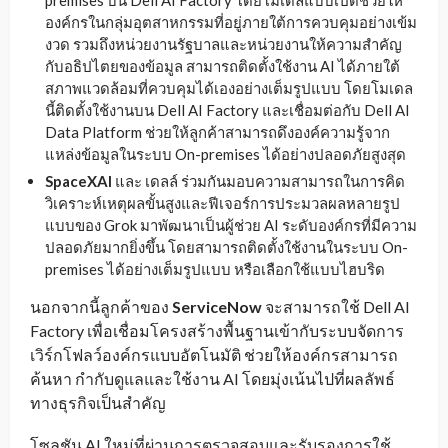
องค์กรในกลุ่มอุตสาหกรรมที่อยู่ภายใต้การควบคุมอย่างเข้ม
งวด รวมถึงหน่วยงานรัฐบาลและหน่วยงานให้ความสำคัญ
กับอธิปไตยของข้อมูล สามารถติดตั้งใช้งาน AI ได้ภายใต้
สภาพแวดล้อมที่ควบคุมได้เองอย่างเต็มรูปแบบ โดยโมเดล
นี้ติดตั้งใช้งานบน Dell AI Factory และเชื่อมต่อกับ Dell AI
Data Platform ช่วยให้ลูกค้าสามารถดึงองค์ความรู้จาก
แหล่งข้อมูลในระบบ On-premises ได้อย่างปลอดภัยสูงสุด
SpaceXAI
และ เดลล์ ร่วมกันมอบความสามารถในการคิด
วิเคราะห์เหตุผลขั้นสูงและฟีเจอร์การประมวลผลหลายรูป
แบบของ Grok มาพัฒนาเป็นผู้ช่วย AI ระดับองค์กรที่มีความ
ปลอดภัยมากยิ่งขึ้น โดยสามารถติดตั้งใช้งานในระบบ On-
premises ได้อย่างเต็มรูปแบบ หรือเลือกใช้แบบไฮบริด
นอกจากนี้ลูกค้าของ
ServiceNow
จะสามารถใช้ Dell AI
Factory เพื่อเชื่อมโครงสร้างพื้นฐานเข้ากับระบบจัดการ
เวิร์กโฟลว์องค์กรแบบอัตโนมัติ ช่วยให้องค์กรสามารถ
ค้นหา กำกับดูแลและใช้งาน AI โดยมุ่งเน้นไปที่ผลลัพธ์
ทางธุรกิจเป็นสำคัญ
โซลูชัน AI ใหม่ที่ผ่านการตรวจสอบและรับรองการใช้