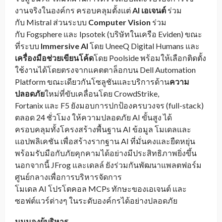
งานจริงในองค์กร ครอบคลุมตั้งแต่
AI
เอเจนต์
ร่วม
กับ Mistral ส่วนระบบ
Computer Vision
ร่วม
กับ Fogsphere และ Ipsotek (บริษัทในเครือ Eviden) ขณะ
ที่ระบบ
Immersive AI
โดย UneeQ Digital Humans และ
เครื่องมือช่วยเขียนโค้ด
โดย Poolside พร้อมให้เลือกติดตั้ง
ใช้งานได้โดยตรงจากแคตตาล็อกบน Dell Automation
Platform ขณะเดียวกันโซลูชันและบริการด้าน
ความ
ปลอดภัย
ใหม่ที่ขับเคลื่อนโดย CrowdStrike,
Fortanix และ F5 ยังมอบการปกป้องครบวงจร (full-stack)
ตลอด 24 ชั่วโมง ให้ความปลอดภัย AI ขั้นสูง ได้
ครอบคลุมทั้งโครงสร้างพื้นฐาน AI ข้อมูล โมเดลและ
แอปพลิเคชัน เพื่อสร้างรากฐาน AI ที่มั่นคงและยืดหยุ่น
พร้อมรับมือกับภัยคุกคามได้อย่างมีประสิทธิภาพยิ่งขึ้น
นอกจากนี้ JFrog และเดลล์ ยังร่วมกันพัฒนาแพลตฟอร์ม
ศูนย์กลางเพื่อการบริหารจัดการ
โมเดล AI โปรโตคอล MCPs ทักษะของเอเจนต์ และ
ซอฟต์แวร์ต่างๆ ในระดับองค์กรได้อย่างปลอดภัย
มุมมองผู้บริหาร