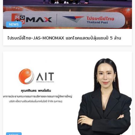
NEWS
ไปรษณีย์ไทย-JAS-MONOMAX แจกโชคแสตมป์ลุ้นแชมป์ 5 ล้าน