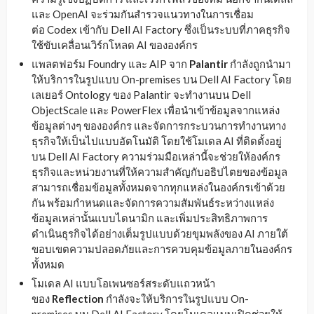
และ OpenAI จะร่วมกันสำรวจแนวทางในการเชื่อม
ต่อ Codex เข้ากับ Dell AI Factory ซึ่งเป็นระบบที่ภาคธุรกิจ
ใช้ขับเคลื่อนเวิร์กโหลด AI ขององค์กร
แพลตฟอร์ม Foundry และ AIP จาก
Palantir
กำลังถูกนำมา
ให้บริการในรูปแบบ On-premises บน Dell AI Factory โดย
เลเยอร์ Ontology ของ Palantir จะทำงานบน Dell
ObjectScale และ PowerFlex เพื่อนำเข้าข้อมูลจากแหล่ง
ข้อมูลต่างๆ ขององค์กร และจัดการกระบวนการทำงานทาง
ธุรกิจให้เป็นไปแบบอัตโนมัติ โดยใช้โมเดล AI ที่ติดตั้งอยู่
บน Dell AI Factory ความร่วมมือเหล่านี้จะช่วยให้องค์กร
ธุรกิจและหน่วยงานที่ให้ความสำคัญกับอธิปไตยของข้อมูล
สามารถเชื่อมข้อมูลทั้งหมดจากทุกแหล่งในองค์กรเข้าด้วย
กัน พร้อมกำหนดและจัดการความสัมพันธ์ระหว่างแหล่ง
ข้อมูลเหล่านั้นแบบไดนามิก และเพิ่มประสิทธิภาพการ
ดำเนินธุรกิจได้อย่างเต็มรูปแบบด้วยขุมพลังของ AI ภายใต้
ขอบเขตความปลอดภัยและการควบคุมข้อมูลภายในองค์กร
ทั้งหมด
โมเดล AI แบบโอเพนซอร์สระดับแถวหน้า
ของ
Reflection
กำลังจะให้บริการในรูปแบบ On-
premises บน Dell AI Factory โดยโมเดลแบบเปิดช่วยให้