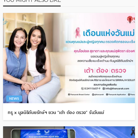
NEWS
ทรู x มูลนิธิถันยรักษ์ฯ ชวน “เต้า ต้อง ตรวจ” รับวันแม่