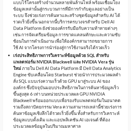
แบบไร้โครงสร้างจำนวนหลายพันล้านไฟล์ พร้อมเชื่อมโยง
ข้อมูลเหล่านั้นสู่กระบวนการที่มีการกำกับดูแลอย่างเป็น
ระบบ จึงช่วยเร่งการค้นหาและสร้างชุดข้อมูลสำหรับ AI ได้
รวดเร็วยิ่งขึ้น นอกจากนี้บริการครบวงจรสำหรับ Dell AI
Data Platform ยังช่วยองค์กรรับมือกับความท้าทายต่างๆ
เช่น การจัดเตรียมข้อมูล การขาดแคลนทักษะและความซับ
ซ้อนในการดำเนินงาน เพื่อให้องค์กรสามารถขยายการ
ใช้ AI จากโครงการนำร่องสู่การใช้งานจริงได้รวดเร็ว
เร่งประสิทธิภาพการวิเคราะห์ข้อมูลด้วย
SQL
สำหรับ
แพลตฟอร์ม
NVIDIA Blackwell
และ
NVIDIA Vera
รุ่น
ใหม่
ภายใน Dell AI Data Platform มี Dell Data Analytics
Engine ขับเคลื่อนโดย Starburst ช่วยนำการประมวลผลคำ
สั่ง SQL แบบเร่งความเร็วด้วย GPU มาสู่ระบบ AI ของ
องค์กร ซึ่งปัจจุบันมอบประสิทธิภาพในการค้นหาข้อมูลเร็ว
ขึ้นสูงสุด 6 เท่า บนหน่วยประมวลผล GPU NVIDIA
Blackwell พร้อมออกแบบเพื่อรองรับแพลตฟอร์มในอนาคต
รวมถึงสถาปัตยกรรม Vera ความสามารถเหล่านี้ช่วยเร่งการ
ค้นหาข้อมูลเชิงลึกได้รวดเร็วยิ่งขึ้น ทั้งสำหรับการวิเคราะห์
ข้อมูลแบบดั้งเดิม และแอปพลิเคชัน AI เอเจนต์ ที่ต้อง
ประมวลผลข้อมูลในปริมาณมหาศาล