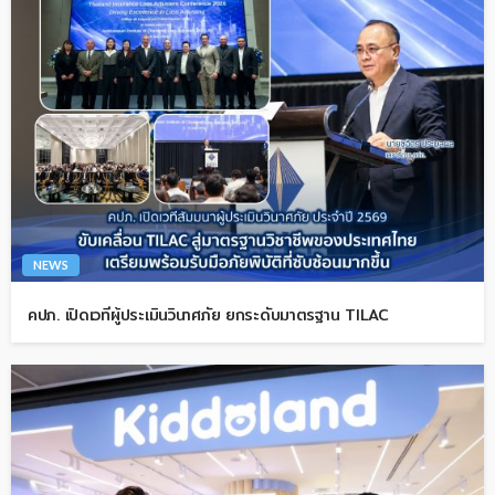
NEWS
คปภ. เปิดเวทีผู้ประเมินวินาศภัย ยกระดับมาตรฐาน TILAC