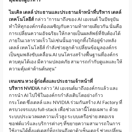
ไมเคิล เดลล์ ประธานและประธานเจ้าหน้าที่บริหาร เดลล์
เทคโนโลยีส์
กล่าว “การมาถึงของ AI เอเจนต์ ในปัจจุบัน
ทำให้ทุกองค์กรต้องเผชิญกับความท้าทายเดียวกัน นั่นคือ
การเปลี่ยนความอัจฉริยะให้กลายเป็นผลลัพธ์ที่จับต้องได้
ภายในเวลารวดเร็ว ไม่เช่นนั้นอาจถูกทิ้งให้อยู่ข้างหลัง
เดลล์ เทคโนโลยีส์ กำลังช่วยลูกค้าเปลี่ยนข้อมูลองค์กร
เป็นขุมพลังขับเคลื่อน AI บนโครงสร้างพื้นฐานที่องค์กร
ควบคุมได้เอง มีความปลอดภัย สามารถกำกับดูแลและให้
ความคุ้มค่าด้านต้นทุน”
เจนเซน หวง ผู้ก่อตั้งและประธานเจ้าหน้าที่
บริหาร
NVIDIA
กล่าว “AI เอเจนต์มาถึงองค์กรแล้ว และ
การนำ AI ไปใช้ในองค์กรกำลังเติบโตอย่างก้าว
กระโดด ซึ่งเดลล์ และ NVIDIA ร่วมกันสร้าง AI Factory ที่
ครบวงจรแบบ full-stack เพื่อช่วงเวลานี้โดยเฉพาะ ด้วย
ระบบประมวลผลความเร็วสูง ระบบเครือข่าย สตอเรจ
ซอฟต์แวร์และบริการต่างๆ ที่ขยายความสามารถในการ
ใช้งานได้ตั้งแต่เดสก์ท็อปจนถึงดาต้าเซ็นเตอร์ ช่วยเปลี่ยน