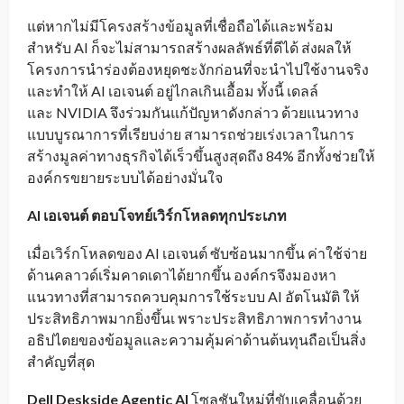
แต่หากไม่มีโครงสร้างข้อมูลที่เชื่อถือได้และพร้อม
สำหรับ AI ก็จะไม่สามารถสร้างผลลัพธ์ที่ดีได้ ส่งผลให้
โครงการนำร่องต้องหยุดชะงักก่อนที่จะนำไปใช้งานจริง
และทำให้ AI เอเจนต์ อยู่ไกลเกินเอื้อม ทั้งนี้ เดลล์
และ NVIDIA จึงร่วมกันแก้ปัญหาดังกล่าว ด้วยแนวทาง
แบบบูรณาการที่เรียบง่าย สามารถช่วยเร่งเวลาในการ
สร้างมูลค่าทางธุรกิจได้เร็วขึ้นสูงสุดถึง 84% อีกทั้งช่วยให้
องค์กรขยายระบบได้อย่างมั่นใจ
AI
เอเจนต์ ตอบโจทย์เวิร์กโหลดทุกประเภท
เมื่อเวิร์กโหลดของ AI เอเจนต์ ซับซ้อนมากขึ้น ค่าใช้จ่าย
ด้านคลาวด์เริ่มคาดเดาได้ยากขึ้น องค์กรจึงมองหา
แนวทางที่สามารถควบคุมการใช้ระบบ AI อัตโนมัติ ให้
ประสิทธิภาพมากยิ่งขึ้นเ พราะประสิทธิภาพการทำงาน
อธิปไตยของข้อมูลและความคุ้มค่าด้านต้นทุนถือเป็นสิ่ง
สำคัญที่สุด
Dell Deskside Agentic AI
โซลูชันใหม่ที่ขับเคลื่อนด้วย