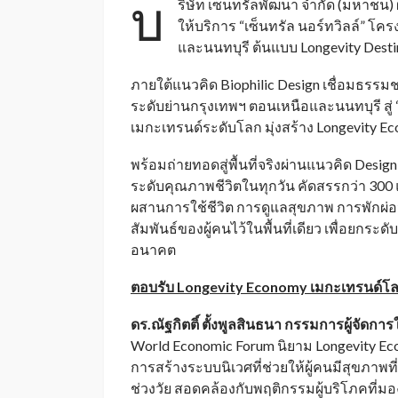
บ
ริษัท เซ็นทรัลพัฒนา จำกัด (มหาชน) ผ
ให้บริการ “เซ็นทรัล นอร์ทวิลล์” โค
และนนทบุรี ต้นแบบ Longevity Dest
ภายใต้แนวคิด Biophilic Design เชื่อมธรรมชาต
ระดับย่านกรุงเทพฯ ตอนเหนือและนนทบุรี สู่ “
เมกะเทรนด์ระดับโลก มุ่งสร้าง Longevity E
พร้อมถ่ายทอดสู่พื้นที่จริงผ่านแนวคิด Desi
ระดับคุณภาพชีวิตในทุกวัน คัดสรรกว่า 30
ผสานการใช้ชีวิต การดูแลสุขภาพ การพักผ
สัมพันธ์ของผู้คนไว้ในพื้นที่เดียว เพื่อยกระ
อนาคต
ตอบรับ
Longevity Economy เมกะเทรนด์โลก 
ดร.ณัฐกิตติ์ ตั้งพูลสินธนา กรรมการผู้จัด
World Economic Forum นิยาม Longevity Econ
การสร้างระบบนิเวศที่ช่วยให้ผู้คนมีสุขภาพที
ช่วงวัย สอดคล้องกับพฤติกรรมผู้บริโภคที่มอง