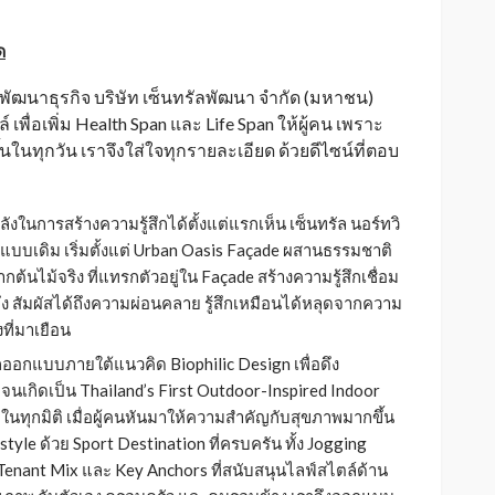
ด
ยพัฒนาธุรกิจ บริษัท เซ็นทรัลพัฒนา จำกัด (มหาชน)
 เพื่อเพิ่ม Health Span และ Life Span ให้ผู้คน เพราะ
นในทุกวัน เราจึงใส่ใจทุกรายละเอียด ด้วยดีไซน์ที่ตอบ
งในการสร้างความรู้สึกได้ตั้งแต่แรกเห็น เซ็นทรัล นอร์ทวิ
แบบเดิม เริ่มตั้งแต่ Urban Oasis Façade ผสานธรรมชาติ
ากต้นไม้จริง ที่แทรกตัวอยู่ใน Façade สร้างความรู้สึกเชื่อม
าถึง สัมผัสได้ถึงความผ่อนคลาย รู้สึกเหมือนได้หลุดจากความ
ที่มาเยือน
ถูกออกแบบภายใต้แนวคิด Biophilic Design เพื่อดึง
 จนเกิดเป็น Thailand’s First Outdoor-Inspired Indoor
วะในทุกมิติ เมื่อผู้คนหันมาให้ความสำคัญกับสุขภาพมากขึ้น
tyle ด้วย Sport Destination ที่ครบครัน ทั้ง Jogging
 Tenant Mix และ Key Anchors ที่สนับสนุนไลฟ์สไตล์ด้าน