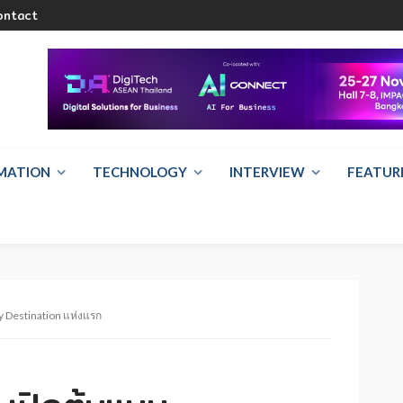
ontact
RMATION
TECHNOLOGY
INTERVIEW
FEATUR
ty Destination แห่งแรก