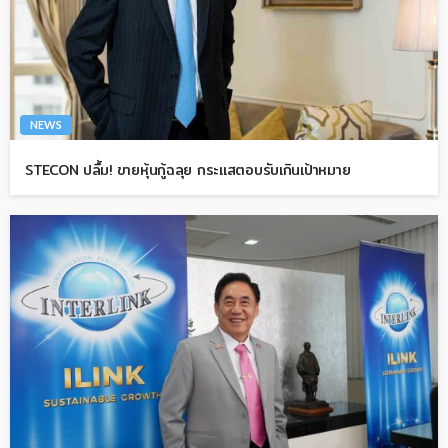
NEWS
STECON ปลื้ม! ขายหุ้นกู้ฉลุย กระแสตอบรับเกินเป้าหมาย