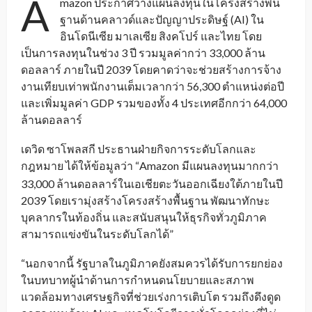
A
mazon ประกาศวางแผนลงทุนในโครงสร้างพื้น
ฐานด้านคลาวด์และปัญญาประดิษฐ์ (AI) ใน
อินโดนีเซีย มาเลเซีย สิงคโปร์ และไทย โดย
เป็นการลงทุนในช่วง 3 ปี รวมมูลค่ากว่า 33,000 ล้าน
ดอลลาร์ ภายในปี 2039 โดยคาดว่าจะช่วยสร้างการจ้าง
งานเทียบเท่าพนักงานเต็มเวลากว่า 56,300 ตำแหน่งต่อปี
และเพิ่มมูลค่า GDP รวมของทั้ง 4 ประเทศอีกกว่า 64,000
ล้านดอลลาร์
เดวิด ซาโพลสกี ประธานฝ่ายกิจการระดับโลกและ
กฎหมาย ได้ให้ข้อมูลว่า “Amazon
มีแผนลงทุนมากกว่า
_
33,000 ล้านดอลลาร์ในเอเชียตะวันออกเฉียงใต้ภายในปี
2039 โดยเรามุ่งสร้างโครงสร้างพื้นฐาน พัฒนาทักษะ
บุคลากรในท้องถิ่น และสนับสนุนให้ธุรกิจทั่วภูมิภาค
สามารถแข่งขันในระดับโลกได้”
“นอกจากนี้ รัฐบาลในภูมิภาคยังสมควรได้รับการยกย่อง
ในบทบาทผู้นำด้านการกำหนดนโยบายและสภาพ
แวดล้อมทางเศรษฐกิจที่ช่วยเร่งการเติบโต รวมถึงดึงดูด