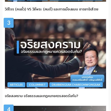
วิถีโจร (คนชั่ว) VS วิถีพระ (คนดี) และการเมืองแบบ อารยาธิปไตย
3
ARTICLES
COLUMNIST
DR.KRIENGSAK CHAREONWONGSAK
จริยสงคราม จริยธรรมและกฎหมายควรสอดรับกัน?
4