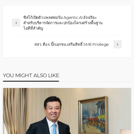
ซิสโก้เปิดตัว แพลตฟอร์ม Agentic AI อัจฉริยะ
สำหรับบริหารจัดการและปกป้องโครงสร้างพื้นฐาน
ไอทีที่สำคัญ
สสว. ดึง 4 บิ๊กเอกชน เสริมสิทธิ์ SME Privilege
YOU MIGHT ALSO LIKE