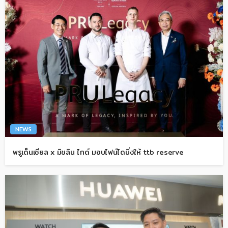
NEWS
พรูเด็นเชียล x มิชลิน ไกด์ มอบไฟน์ไดนิ่งให้ ttb reserve