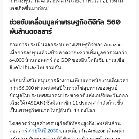
การลงทุนด้าน AI และเทคโนโลยีจากทั่วโลกอย่างที่ไม่
เคยเกิดขึ้นมาก่อน”
ช่วยขับเคลื่อนมูลค่าเศรษฐกิจดิจิทัล 560
พันล้านดอลลาร์
ตามการประเมินผลกระทบทางเศรษฐกิจของ
Amazon
_
เมื่อการลงทุนแล้วเสร็จ คาดว่าจะช่วยเพิ่มมูลค่ารวมกว่า
64,000 ล้านดอลลาร์ ต่อ GDP ของอินโดนีเซีย มาเลเซีย
สิงคโปร์ และไทยรวมกัน
พร้อมทั้งสนับสนุนการจ้างงานเทียบเท่าพนักงานเต็มเวลา
กว่า 56,300 ตำแหน่งต่อปีในห่วงโซ่อุปทานของศูนย์
ข้อมูลในประเทศสมาคมประชาชาติแห่งเอเชียตะวันออก
เฉียงใต้ (ASEAN) ซึ่งมีสมาชิก 11 ประเทศ กำลังก้าวขึ้น
เป็นเศรษฐกิจขนาดใหญ่อันดับ 4 ของโลก
โดยคาดว่ามูลค่าเศรษฐกิจดิจิทัลจะสูงถึง 560 พันล้าน
ดอลลาร์
ภายในปี 2030
ขณะเดียวกัน Amazon
เดินหน้า
_
สนับสนุนศักยภาพด้านดิจิทัลของภูมิภาค พร้อมขยาย