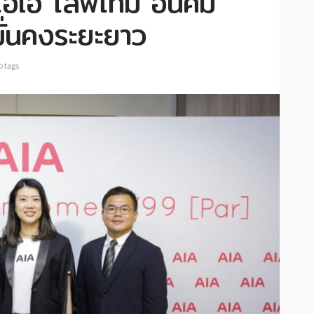
ไอเอ ไลฟ์ไทม์ อินคัม
ั่นคงระยะยาว
 tags