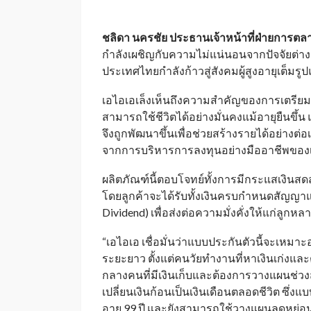
ชลิดา นครชัย ประธานเจ้าหน้าที่ฝ่ายการต
กำลังเผชิญกับความไม่แน่นอนจากปัจจัยต่าง
ประเทศไทยกำลังก้าวสู่สังคมผู้สูงอายุเต็มรู
เอไอเอเล็งเห็นถึงความสำคัญของการเตรีย
สามารถใช้ชีวิตได้อย่างมั่นคงแม้อายุยืนขึ้น
จึงถูกพัฒนาขึ้นเพื่อช่วยสร้างรายได้อย่างต่
จากการบริหารการลงทุนอย่างมืออาชีพของ
ผลิตภัณฑ์นี้ตอบโจทย์ทั้งการมีกระแสเงิน
โดยลูกค้าจะได้รับทั้งเงินครบกำหนดสัญญาแ
Dividend)
เพื่อส่งต่อความมั่งคั่งให้แก่ลูกหล
“เอไอเอ เชื่อมั่นว่าแบบประกันตัวนี้จะเหมาะอ
ระยะยาว ตั้งแต่คนวัยทำงานที่หาเงินเก่งแล
กลางคนที่มีเงินเก็บและต้องการวางแผนช่ว
เปลี่ยนเงินก้อนเป็นเงินเดือนตลอดชีวิต ซึ่งแบบ
อายุ
99
ปี และยังสามารถใช้วางแผนลดหย่อนภ