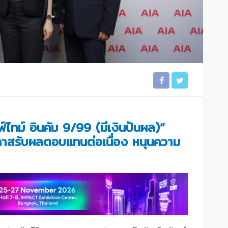
์ไทม์ อินคัม 9/99 (มีเงินปันผล)”
กาสรับผลตอบแทนต่อเนื่อง หนุนความ