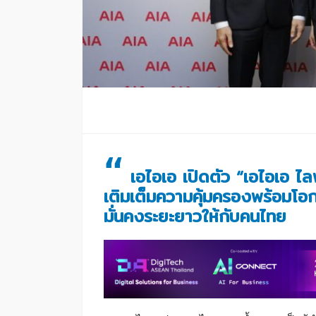
“
เอไอเอ เปิดตัว “เอไอเอ ไลฟ
เติมเต็มความคุ้มครองพร้อมโอ
มั่นคงระยะยาวให้กับคนไทย