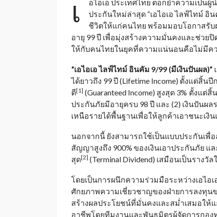
เ
อไอเอ ประเทศไทย
ตอกย้ำความเป็นผู้
ประกันใหม่ล่าสุด
“
เอไอเอ
ไลฟ์ไทม์
อิน
ชีวิตให้แก่คนไทย พร้อมมอบโอกาสรับ
อายุ
99
ปี เพื่อมุ่งสร้างความมั่นคงและช่วยป
ให้กับคนไทยในยุคที่ความแน่นอนคือไม่มีคว
“
เอไอเอ
ไลฟ์ไทม์
อินคัม
9/99 (
มีเงินปันผล
)”
ได้ยาวถึง
99
ปี
(Lifetime Income)
ตั้งแต่สิ้นป
[1]
ตี
(Guaranteed Income)
สูงสุด
3%
ตั้งแต่สิ
ประกันภัยมีอายุครบ
98
ปี และ
(2)
เงินปันผล
เหนือรายได้พื้นฐานเพื่อให้ลูกค้าเอาชนะเง
นอกจากนี้ ยังสามารถใช้เป็นแบบประกันเพื่อส่
สัญญาสูงถึง
900%
ของเงินเอาประกันภัย และ
[2]
สุด
(Terminal
Dividend
)
เสมือนเป็นรางวัลใน
โดยเป็นการผนึกความร่วมมือระหว่างเอไอเอ 
ศักยภาพความเชี่ยวชาญของฝ่ายการลงทุนข
สร้างผลประโยชน์ที่มั่นคงและสม่ำเสมอให้แ
อาชีพโดยทีมงานและพันธมิตรผู้จัดการกองท