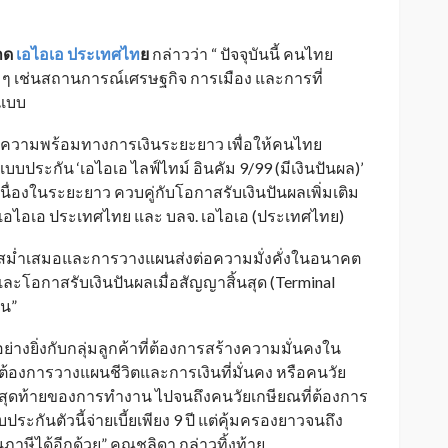
ลาด
เอไอเอ ประเทศไท
ย
กล่าวว่า “ ปัจจุบันนี้ คนไทย
 ๆ
เช่นสถานการณ์เศรษฐกิจ การเมือง และการที่
ปแบบ
มความพร้อมทางการเงินระยะยาว เพื่อให้คนไทย
 แบบประกัน ‘เอไอเอ ไลฟ์ไทม์ อินคัม
9/99 (
มีเงินปันผล)’
อเนื่องในระยะยาว ควบคู่กับโอกาสรับเงินปันผลเพิ่มเติม
เอไอเอ
ประเทศไทย และ บลจ. เอไอเอ (ประเทศไทย)
สดสม่ำเสมอและการวางแผนส่งต่อความมั่งคั่งในอนาคต
ละโอกาสรับเงินปันผลเมื่อสัญญาสิ้นสุด
(Terminal
าน”
ย่างยิ่งกับกลุ่มลูกค้าที่ต้องการสร้างความมั่นคงใน
ะต้องการวางแผนชีวิตและการเงินที่มั่นคง หรือคนวัย
งสุดท้ายของการทำงาน ไปจนถึงคนวัยเกษียณที่ต้องการ
ประกันตัวนี้จ่ายเบี้ยเพียง
9
ปี แต่คุ้มครองยาวจนถึง
าษีได้อีกด้วย
”
คุณชลิดา กล่าวทิ้งท้าย