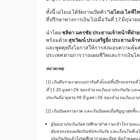
ทั้งนี้ เอไอเอ ได้จัดงานเปิดตัว
“
เอไอเอ ไลฟ์ไท
ที่ปรึกษาทางการเงิน ไปเมื่อวันที่
17
มิถุนาย
นำโดย
ชลิดา นครชัย ประธานเจ้าหน้าที่ฝ่
พร้อมด้วย
สุขวัฒน์ ประเสริฐยิ่ง ประธานเจ้า
และพูดคุยถึงโอกาสให้การส่งมอบความคุ้มคร
ประเทศ ผ่านการวางแผนชีวิตและการเงินโ
หมายเหตุ
:
[1]
เงินคืนรายงวดแบบการันตี ตั้งแต่สิ้นปีกรมธรรมที่
ที่
11-20
มูลค่า
2%
ของจำนวนเงินเอาประกันภัย และตั
ประกันมีอายุครบ
98
ปี มูลค่า
3%
ของจำนวนเงินเอาปร
[2]
เงินปันผลรายงวด และเงินปันผลเมื่อสัญญาสุดสิ้น 
ผู้ขอเอาประกันภัยควรศึกษาทำความเข้าใจรายละเอ
คุ้มครองของผลิตภัณฑ์ประกันภัย และเงื่อนไขที่เอไ
ประกันภัยแล้วโปรดศึกษารายละเอียด ข้อกำหนดแล