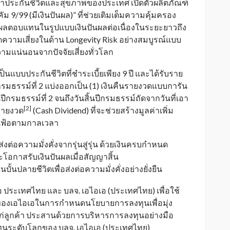
นำประกันชีวิตและสุขภาพของประเทศ เปิดตัวผลิตภัณฑ์
คัม
9/99 (
มีเงินปันผล
)”
ที่ช่วยเติมเต็มความคุ้มครอง
ผลตอบแทนในรูปแบบเงินปันผลต่อเนื่องในระยะยาวถึง
ิดความเสี่ยงในด้าน
Longevity Risk
อย่างสมบูรณ์แบบ
ามแน่นอนจากปัจจัยเสี่ยงทั่วโลก
เป็นแบบประกันชีวิตที่ชำระเบี้ยเพียง
9
ปี และได้รับราย
ีกรมธรรม์ที่
2
แบ่งออกเป็น
(1)
เงินคืนรายงวดแบบการัน
้นปีกรมธรรม์ที่
2
จนถึงวันสิ้นปีกรมธรรม์ถัดจากวันที่เอา
[2]
รายงวด
(Cash Dividend)
ที่จะช่วยสร้างมูลค่าเพิ่ม
ินเฟ้อตามกาลเวลา
งต่อความมั่งคั่งจากรุ่นสู่รุ่น ด้วยเงินครบกำหนด
โอกาสรับเงินปันผลเมื่อสัญญาสิ้น
บั้นปลายชีวิตเพื่อส่งต่อความมั่งคั่งอย่างยั่งยืน
ประเทศไทย และ บลจ. เอไอเอ (ประเทศไทย) เพื่อใช้
องเอไอเอในการกำหนดนโยบายการลงทุนเพื่อมุ่ง
ก่ลูกค้า ประสานด้วยการบริหารการลงทุนอย่างมือ
ุนระดับโลกของ บลจ. เอไอเอ (ประเทศไทย)