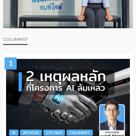
COLUMNIST
1
AI
ARTICLES
CIO TALK
COLUMNIST