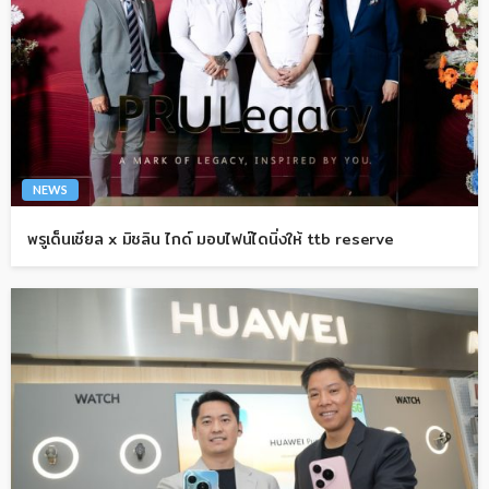
NEWS
พรูเด็นเชียล x มิชลิน ไกด์ มอบไฟน์ไดนิ่งให้ ttb reserve