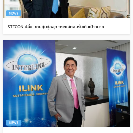
NEWS
STECON ปลื้ม! ขายหุ้นกู้ฉลุย กระแสตอบรับเกินเป้าหมาย
NEWS