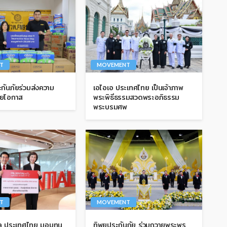
T
MOVEMENT
กันภัยร่วมส่งความ
เอไอเอ ประเทศไทย เป็นเจ้าภาพ
้อยโอกาส
พระพิธีธรรมสวดพระอภิธรรม
พระบรมศพ
T
MOVEMENT
ยล ประเทศไทย มอบทุน
ทิพยประกันภัย ร่วมถวายพระพร