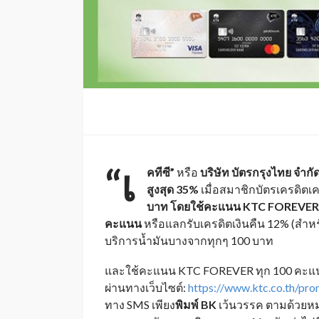
“เ
คทีซี”
หรือ
บริษัท บัตรกรุงไทย จำก
สูงสุด
35%
เมื่อสมาชิกบัตรเครดิตเค
บาท โดยใช้คะแนน KTC FOREVER 
คะแนน
หรือแลกรับเครดิตเงินคืน 12% (สำหรับ
บริการน้ำมันบางจากทุกๆ 100 บาท
และใช้คะแนน KTC FOREVER ทุก 100 คะแนน โ
ผ่านทางเว็บไซต์:
https://www.ktc.co.th/pr
ทาง SMS เพียง
พิมพ์
BK
เว้นวรรค ตามด้วยหม