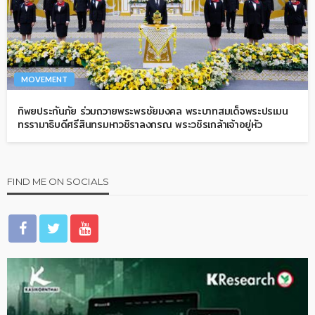
MOVEMENT
ทิพยประกันภัย ร่วมถวายพระพรชัยมงคล พระบาทสมเด็จพระปรเมน
ทรรามาธิบดีศรีสินทรมหาวชิราลงกรณ พระวชิรเกล้าเจ้าอยู่หัว
FIND ME ON SOCIALS