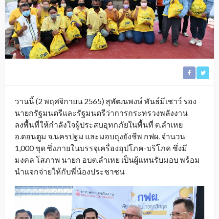
วานนี้ (2 พฤศจิกายน 2565) สุพัฒนพงษ์ พันธ์มีเชาว์ รอง
นายกรัฐมนตรีและรัฐมนตรีว่าการกระทรวงพลังงาน
ลงพื้นที่ให้กำลังใจผู้ประสบอุทกภัยในพื้นที่ ต.ลำเหย
อ.ดอนตูม จ.นครปฐม และมอบถุงยังชีพ กฟผ. จำนวน
1,000 ชุด ซึ่งภายในบรรจุเครื่องอุปโภค-บริโภค ซึ่งมี
มงคล โสภาพ นายก อบต.ลำเหย เป็นผู้แทนรับมอบ พร้อม
นำแจกจ่ายให้กับพี่น้องประชาชน